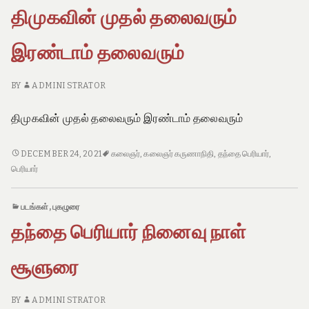
திமுகவின் முதல் தலைவரும்
இரண்டாம் தலைவரும்
BY
ADMINI STRATOR
திமுகவின் முதல் தலைவரும் இரண்டாம் தலைவரும்
திமுகவின்
DECEMBER 24, 2021
கலைஞர்
,
கலைஞர் கருணாநிதி
,
தந்தை பெரியார்
,
முதல்
பெரியார்
தலைவரும்
இரண்டாம்
படங்கள்
,
புகழுரை
தலைவரும்
தந்தை பெரியார் நினைவு நாள்
சூளுரை
BY
ADMINI STRATOR