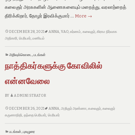
e
o
கலைஞர் அரசுகளின் ஆணைகளையும் மறைத்து, வரலாற்றைத்
f
பரம்பரைக்
திரிக்கிறார், தோழர் இரவிக்குமார் …
More
→
T
கர்ணம்,
a
m
மணியம்
பரம்பரைக்
DECEMBER 28, 2021
ANNA
,
VAO
,
கர்ணம்
,
கலைஞர்
,
கிராம நிர்வாக
i
கர்ணம்,
பதவிகளை
அதிகாரி
,
பெரியார்
,
மணியம்
l
மணியம்
ஒழித்தது
N
பதவிகளை
a
யார்?
அறிவுக்கொடை
,
படங்கள்
d
ஒழித்தது
நாத்திகர்களுக்கு கோவிலில்
u
யார்?
என்னவேலை
BY
ADMINI STRATOR
நாத்திகர்களுக்கு
DECEMBER 26, 2021
ANNA
,
அறிஞர் அண்ணா
,
கலைஞர்
,
கலைஞர்
கோவிலில்
கருணாநிதி
,
தந்தை பெரியார்
,
பெரியார்
என்னவேலை
படங்கள்
,
புகழுரை