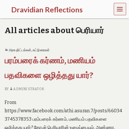
MEN
Dravidian Reflections
U
P
a
All articles about பெரியார்
s
t
,
P
அரசு திட்டங்கள்
,
கட்டுரைகள்
r
பரம்பரைக் கர்ணம், மணியம்
e
s
e
பதவிகளை ஒழித்தது யார்?
n
t
a
BY
ADMINI STRATOR
n
d
From
F
u
https://www.facebook.com/athi.asuran.7/posts/66034
t
3745378353 பரம்பரைக் கர்ணம், மணியம் பதவிகளை
u
r
ஒழித்தது யார்? தோழர் பெரியாரின் உழைப்பையும், அண்ணா,