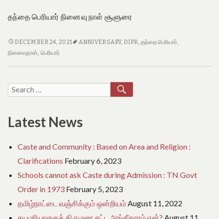
தந்தை பெரியார் நினைவு நாள் சூளுரை
தந்தை
DECEMBER 24, 2021
ANNIVERSARY
,
DIPR
,
தந்தை பெரியார்
,
பெரியார்
நினைவுநாள்
,
பெரியார்
நினைவு
நாள்
சூளுரை
SEARCH
Search
for:
Latest News
Caste and Community : Based on Area and Religion :
Clarifications
February 6, 2023
Schools cannot ask Caste during Admission : TN Govt
Order in 1973
February 5, 2023
தமிழ்நாட்டை வஞ்சிக்கும் ஒன்றியம்
August 11, 2022
சுயமரியாதைத் திருமண சட்ட அங்கீகாரம் ஏன்?
August 11,