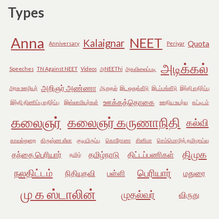
Types
Anna
NEET
Kalaignar
Quota
Anniversary
Periyar
அடிக்கல்
Speeches
TN Against NEET
Videos
அNEEThi
அகவிலைப்படி
அறிஞர் அண்ணா
அரசு ஊழியர்
ஆறுதல்
இட ஒதுக்கீடு
இடப்பங்கீடு
இந்தி எதிர்ப்பு
ஊக்கத்தொகை
இந்தி திணிப்பு எதிர்ப்பு
இஸ்லாமியர்கள்
ஊதிய உயர்வு
கட்டிடம்
கலைஞர்
கலைஞர் கருணாநிதி
கல்வி
காவல்துறை
கிருஷ்ண லீலா
குடியிருப்பு
கொரோனா
சினிமா
செம்மொழித் தமிழாய்வு
திமுக
தந்தை பெரியார்
தமிழ்நாடு
திட்டப்பணிகள்
தமிழ்
நலதிட்டம்
பெரியார்
நிதியுதவி
பள்ளி
மதுரை
மு க ஸ்டாலின்
முதல்வர்
விருது