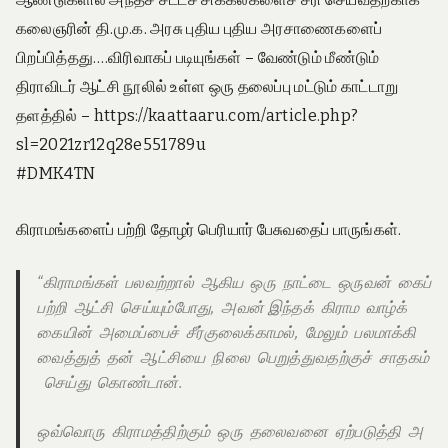
கலைஞரின் தி.மு.க. அரசு புதிய புதிய அரசாணைகளைப்
பிறப்பித்தது….விரிவாகப் படியுங்கள் – வேண்டும் மீண்டும்
திராவிடர் ஆட்சி நூலில் உள்ள ஒரு தலைப்பு மட்டும் காட்டாறு
தளத்தில் – https://kaattaaru.com/article.php?
sl=2021zr12q28e551789u
#DMK4TN
கிராமங்களைப் பற்றி தோழர் பெரியார் பேசுவதைப் பாருங்கள்.
“கிராமங்கள் பலவற்றால் ஆகிய ஒரு நாட்டை ஒருவன் கைப்
பற்றி ஆட்சி செய்யும்போது, அவன் இந்தக் கிராம வாழ்க்
கையின் அமைப்பைச் சீர்குலைக்காமல், மேலும் பலமாக்கி
வைத்துத் தன் ஆட்சியை நிலை பெறுத்துவதற்குச் சாதகம்
செய்து கொண்டான்.
ஒவ்வொரு கிராமத்திற்கும் ஒரு தலைவனை ஏற்படுத்தி அ