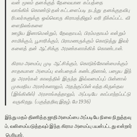
வன் மூலம் தனக்குத் தேவையான கப்பத்தை
வாங்கிக் கொண்டு தன் கட்டளைப்படி நடந்து தனக்குதவிபு
ரிபவர்களுக்கு ஒவ்வொரு கிராமத்திலும் வரி நீக்கப்பட்ட வி
ளைநிலங்களை
ஊழிய இனாமென்றும்,
தேவதாயம், பிரம்மதாயம் என்றும்
சாமிக்கும், பூசாரிக்கும், பிராமணருக்கும் கொடுத்து இவர்
களைத் தன் ஆட்சிக்கு அரண்களாக்கிக் கொண்டான்.
கிராம அமைப்பு முடி ஆட்சிக்கும், கொடுங்கோன்மைக்கும்
சாதகமான அமைப்பு என்பதைக் கண்டதினால், பழைய இந்
து அரசர்கள் காலத்தில் இருந்த இவ்வமைப்புப் பின்னால்
முகமதிய அரசர்களாலும், அதற்குப்பின் வந்த கிருஸ்தவ
(இங்கிலீஸ்) அரசாங்கத்தாலும், அப்படியே காப்பாற்றப்பட்டு
வருகிறது. (பகுத்தறிவு இதழ். மே 1936)
இந்து மதம் திணித்த ஜாதிஅமைப்பை அப்படியே நிலை நிறுத்தவு
ம், வலிமைப்படுத்தவும் இந்த கிராம அமைப்பு பயன்பட்டது என்றார்
பெரியார்.