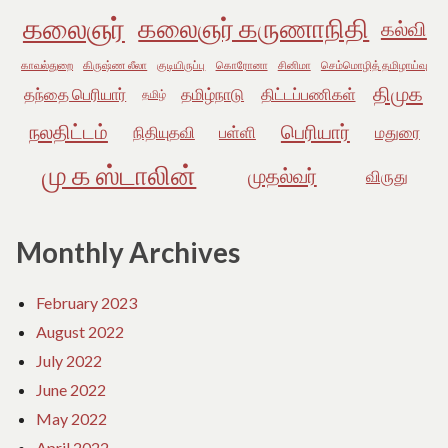
கலைஞர்
கலைஞர் கருணாநிதி
கல்வி
காவல்துறை
கிருஷ்ண லீலா
குடியிருப்பு
கொரோனா
சினிமா
செம்மொழித் தமிழாய்வு
திமுக
தந்தை பெரியார்
தமிழ்நாடு
திட்டப்பணிகள்
தமிழ்
நலதிட்டம்
பெரியார்
நிதியுதவி
பள்ளி
மதுரை
மு க ஸ்டாலின்
முதல்வர்
விருது
Monthly Archives
February 2023
August 2022
July 2022
June 2022
May 2022
April 2022