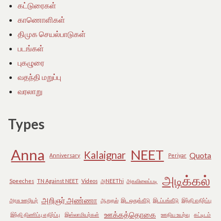
கட்டுரைகள்
காணொளிகள்
திமுக செயல்பாடுகள்
படங்கள்
புகழுரை
வதந்தி மறுப்பு
வரலாறு
Types
Anna
NEET
Kalaignar
Quota
Anniversary
Periyar
அடிக்கல்
Speeches
TN Against NEET
Videos
அNEEThi
அகவிலைப்படி
அறிஞர் அண்ணா
அரசு ஊழியர்
ஆறுதல்
இட ஒதுக்கீடு
இடப்பங்கீடு
இந்தி எதிர்ப்பு
ஊக்கத்தொகை
இந்தி திணிப்பு எதிர்ப்பு
இஸ்லாமியர்கள்
ஊதிய உயர்வு
கட்டிடம்