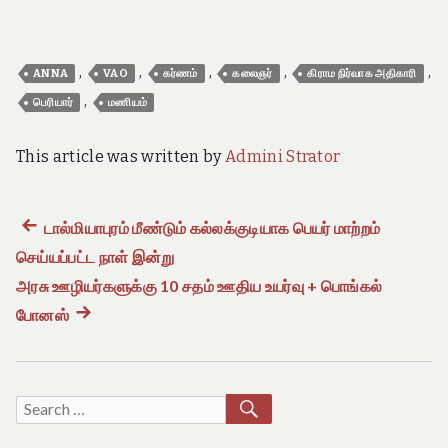
,
,
,
,
,
ANNA
VAO
கர்ணம்
கலைஞர்
கிராம நிர்வாக அதிகாரி
,
பெரியார்
மணியம்
This article was written by
Admini Strator
Previous
டால்மியாபுரம் மீண்டும் கல்லக்குடியாக பெயர் மாற்றம்
Post
செய்யப்பட்ட நாள் இன்று
post:
navigation
அரசு ஊழியர்களுக்கு 10 சதம் ஊதிய உயர்வு + பொங்கல்
போனஸ்
Next
post:
SEARCH
Search
for: