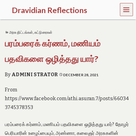
MEN
Dravidian Reflections
U
P
a
அரசு திட்டங்கள்
,
கட்டுரைகள்
s
t
பரம்பரைக் கர்ணம், மணியம்
,
P
r
பதவிகளை ஒழித்தது யார்?
e
s
e
By
ADMINI STRATOR
DECEMBER 28, 2021
n
t
From
a
n
https://www.facebook.com/athi.asuran.7/posts/66034
d
3745378353
F
u
t
பரம்பரைக் கர்ணம், மணியம் பதவிகளை ஒழித்தது யார்? தோழர்
u
r
பெரியாரின் உழைப்பையும், அண்ணா, கலைஞர் அரசுகளின்