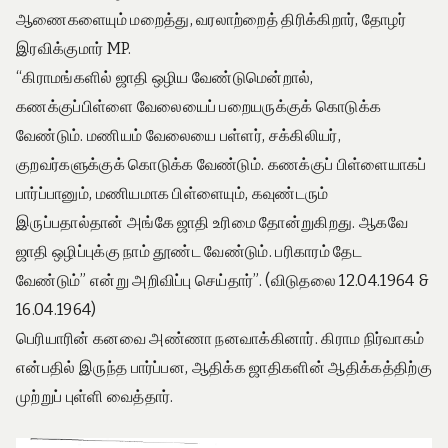
e
ஆணைகளையும் மறைத்து, வரலாற்றைத் திரிக்கிறார், தோழர்
o
f
இரவிக்குமார் MP.
T
“கிராமங்களில் ஜாதி ஒழிய வேண்டுமென்றால்,
a
m
கணக்குப்பிள்ளை வேலையைப் பறையருக்குக் கொடுக்க
i
வேண்டும். மணியம் வேலையை பள்ளர், சக்கிலியர்,
l
N
குறவர்களுக்குக் கொடுக்க வேண்டும். கணக்குப் பிள்ளையாகப்
a
பார்ப்பானும், மணியமாக பிள்ளையும், கவுண்டரும்
d
u
இருப்பதால்தான் அங்கே ஜாதி உரிமை தோன்றுகிறது. ஆகவே
ஜாதி ஒழிப்புக்கு நாம் தூண்ட வேண்டும். பரிகாரம் தேட
வேண்டும்” என்று அறிவிப்பு செய்தார்”. (விடுதலை 12.04.1964 &
16.04.1964)
பெரியாரின் கனவை அண்ணா நனவாக்கினார். கிராம நிர்வாகம்
என்பதில் இருந்த பார்ப்பன, ஆதிக்க ஜாதிகளின் ஆதிக்கத்திற்கு
முற்றுப் புள்ளி வைத்தார்.