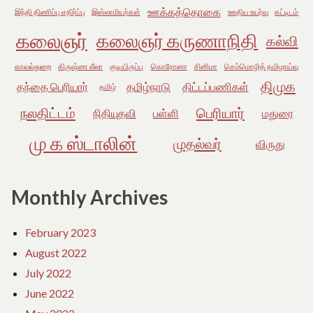
ஊக்கத்தொகை
இந்தி திணிப்பு எதிர்ப்பு
இஸ்லாமியர்கள்
ஊதிய உயர்வு
கட்டிடம்
கலைஞர்
கலைஞர் கருணாநிதி
கல்வி
காவல்துறை
கிருஷ்ண லீலா
குடியிருப்பு
கொரோனா
சினிமா
செம்மொழித் தமிழாய்வு
திமுக
தந்தை பெரியார்
தமிழ்நாடு
திட்டப்பணிகள்
தமிழ்
நலதிட்டம்
பெரியார்
நிதியுதவி
பள்ளி
மதுரை
மு க ஸ்டாலின்
முதல்வர்
விருது
Monthly Archives
February 2023
August 2022
July 2022
June 2022