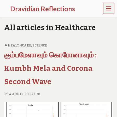
MEN
Dravidian Reflections
U
P
a
All articles in Healthcare
s
t
,
P
HEALTHCARE
,
SCIENCE
r
கும்பமேளாவும் கொரோனாவும் :
e
s
e
Kumbh Mela and Corona
n
t
a
Second Wave
n
d
F
BY
ADMINI STRATOR
u
t
u
r