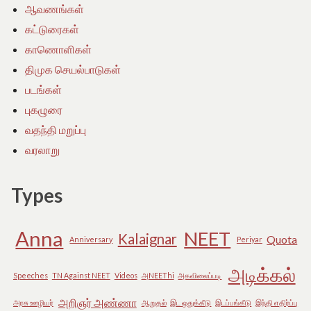
ஆவணங்கள்
கட்டுரைகள்
காணொளிகள்
திமுக செயல்பாடுகள்
படங்கள்
புகழுரை
வதந்தி மறுப்பு
வரலாறு
Types
Anna
NEET
Kalaignar
Quota
Anniversary
Periyar
அடிக்கல்
Speeches
TN Against NEET
Videos
அNEEThi
அகவிலைப்படி
அறிஞர் அண்ணா
அரசு ஊழியர்
ஆறுதல்
இட ஒதுக்கீடு
இடப்பங்கீடு
இந்தி எதிர்ப்பு