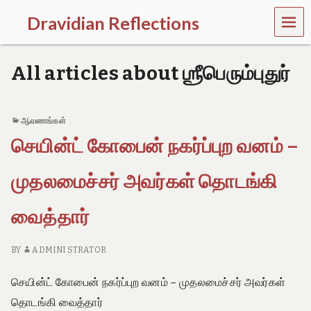
MEN
Dravidian Reflections
U
P
a
All articles about ஶ்ரீபெரும்புதுர்
s
t
,
P
ஆவணங்கள்
r
செயின்ட் கோபைன் நகர்ப்புற வனம் –
e
s
e
முதலமைச்சர் அவர்கள் தொடங்கி
n
t
a
வைத்தார்
n
d
F
BY
ADMINI STRATOR
u
t
செயின்ட் கோபைன் நகர்ப்புற வனம் – முதலமைச்சர் அவர்கள்
u
r
தொடங்கி வைத்தார்