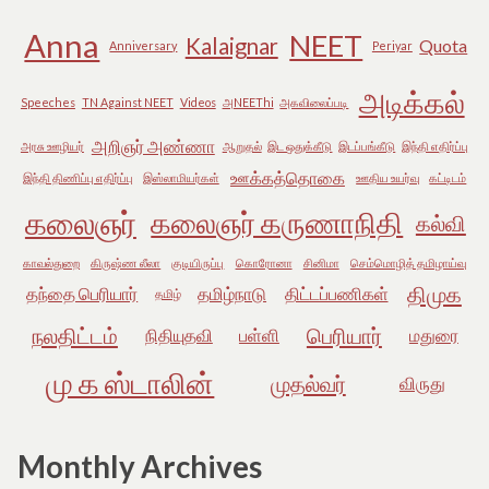
Anna
NEET
Kalaignar
Quota
Anniversary
Periyar
அடிக்கல்
Speeches
TN Against NEET
Videos
அNEEThi
அகவிலைப்படி
அறிஞர் அண்ணா
அரசு ஊழியர்
ஆறுதல்
இட ஒதுக்கீடு
இடப்பங்கீடு
இந்தி எதிர்ப்பு
ஊக்கத்தொகை
இந்தி திணிப்பு எதிர்ப்பு
இஸ்லாமியர்கள்
ஊதிய உயர்வு
கட்டிடம்
கலைஞர்
கலைஞர் கருணாநிதி
கல்வி
காவல்துறை
கிருஷ்ண லீலா
குடியிருப்பு
கொரோனா
சினிமா
செம்மொழித் தமிழாய்வு
திமுக
தந்தை பெரியார்
தமிழ்நாடு
திட்டப்பணிகள்
தமிழ்
நலதிட்டம்
பெரியார்
நிதியுதவி
பள்ளி
மதுரை
மு க ஸ்டாலின்
முதல்வர்
விருது
Monthly Archives