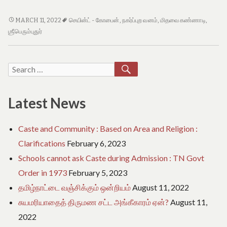
e
o
செயின்ட்
f
MARCH 11, 2022
செயின்ட் - கோபைன்
,
நகர்ப்புற வனம்
,
மிதவை கண்ணாடி
,
T
கோபைன்
ஶ்ரீபெரும்புதுர்
a
நகர்ப்புற
m
வனம்
i
–
SEARCH
Search
l
முதலமைச்சர்
N
for:
அவர்கள்
a
d
தொடங்கி
Latest News
u
வைத்தார்
Caste and Community : Based on Area and Religion :
Clarifications
February 6, 2023
Schools cannot ask Caste during Admission : TN Govt
Order in 1973
February 5, 2023
தமிழ்நாட்டை வஞ்சிக்கும் ஒன்றியம்
August 11, 2022
சுயமரியாதைத் திருமண சட்ட அங்கீகாரம் ஏன்?
August 11,
2022