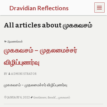
MEN
Dravidian Reflections
U
P
a
All articles about முககவசம்
s
t
,
P
ஆவணங்கள்
r
முககவசம் – முதலமைச்சர்
e
s
e
விழிப்புணர்வு
n
t
a
BY
ADMINI STRATOR
n
d
முககவசம் – முதலமைச்சர் விழிப்புணர்வு
F
u
t
முககவசம்
JANUARY 6, 2022
கொரொனா
,
கோவிட்
,
முககவசம்
u
–
r