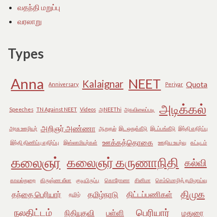
வதந்தி மறுப்பு
வரலாறு
Types
Anna
NEET
Kalaignar
Quota
Anniversary
Periyar
அடிக்கல்
Speeches
TN Against NEET
Videos
அNEEThi
அகவிலைப்படி
அறிஞர் அண்ணா
அரசு ஊழியர்
ஆறுதல்
இட ஒதுக்கீடு
இடப்பங்கீடு
இந்தி எதிர்ப்பு
ஊக்கத்தொகை
இந்தி திணிப்பு எதிர்ப்பு
இஸ்லாமியர்கள்
ஊதிய உயர்வு
கட்டிடம்
கலைஞர்
கலைஞர் கருணாநிதி
கல்வி
காவல்துறை
கிருஷ்ண லீலா
குடியிருப்பு
கொரோனா
சினிமா
செம்மொழித் தமிழாய்வு
திமுக
தந்தை பெரியார்
தமிழ்நாடு
திட்டப்பணிகள்
தமிழ்
நலதிட்டம்
பெரியார்
நிதியுதவி
பள்ளி
மதுரை