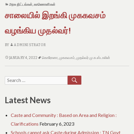
e
முதலமைச்சர்
அரசு திட்டங்கள்
,
காணொளிகள்
o
விழிப்புணர்வு
f
சாலையில் இறங்கி முககவசம்
T
a
வழங்கிய முதல்வர்!
m
i
l
BY
ADMINI STRATOR
N
a
d
சாலையில்
JANUARY 4, 2022
கொரோனா
,
முககவசம்
,
முதல்வர் மு.க.ஸ்டாலின்
u
இறங்கி
முககவசம்
வழங்கிய
SEARCH
Search
முதல்வர்!
for:
Latest News
Caste and Community : Based on Area and Religion :
Clarifications
February 6, 2023
Schools cannot ask Caste during Admission : TN Govt