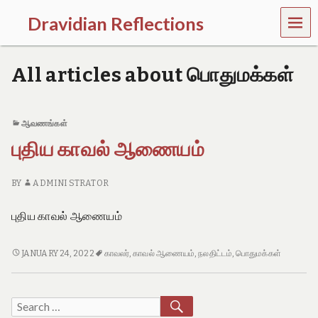
MEN
Dravidian Reflections
U
P
a
All articles about பொதுமக்கள்
s
t
,
P
ஆவணங்கள்
r
புதிய காவல் ஆணையம்
e
s
e
BY
ADMINI STRATOR
n
t
a
புதிய காவல் ஆணையம்
n
d
F
புதிய
JANUARY 24, 2022
காவலர்
,
காவல் ஆணையம்
,
நலதிட்டம்
,
பொதுமக்கள்
u
காவல்
t
ஆணையம்
u
SEARCH
Search
r