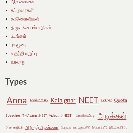
ஆவணங்கள்
கட்டுரைகள்
காணொளிகள்
திமுக செயல்பாடுகள்
படங்கள்
புகழுரை
வதந்தி மறுப்பு
வரலாறு
Types
Anna
NEET
Kalaignar
Quota
Anniversary
Periyar
அடிக்கல்
Speeches
TN Against NEET
Videos
அNEEThi
அகவிலைப்படி
அறிஞர் அண்ணா
அரசு ஊழியர்
ஆறுதல்
இட ஒதுக்கீடு
இடப்பங்கீடு
இந்தி எதிர்ப்பு