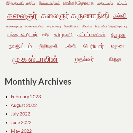
ஊக்கத்தொகை
இந்தி திணிப்பு எதிர்ப்பு
இஸ்லாமியர்கள்
ஊதிய உயர்வு
கட்டிடம்
கலைஞர்
கலைஞர் கருணாநிதி
கல்வி
காவல்துறை
கிருஷ்ண லீலா
குடியிருப்பு
கொரோனா
சினிமா
செம்மொழித் தமிழாய்வு
திமுக
தந்தை பெரியார்
தமிழ்நாடு
திட்டப்பணிகள்
தமிழ்
நலதிட்டம்
பெரியார்
நிதியுதவி
பள்ளி
மதுரை
மு க ஸ்டாலின்
முதல்வர்
விருது
Monthly Archives
February 2023
August 2022
July 2022
June 2022
May 2022