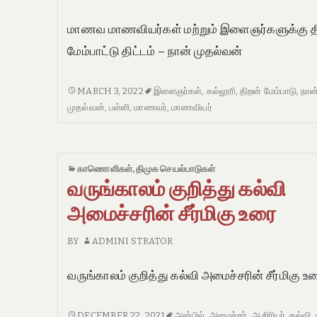
மாணவ மாணவியர்கள் மற்றும் இளைஞர்களுக்கு த
மேம்பாட்டு திட்டம் – நான் முதல்வன்
மாணவ
MARCH 3, 2022
இளைஞர்கள்
,
கல்லூரி
,
திறன் மேம்பாடு
,
நான
மாணவியர்கள்
முதல்வன்
,
பள்ளி
,
மாணவர்
,
மாணவியர்
மற்றும்
இளைஞர்களுக்கு
திறன்
காணொளிகள்
,
திமுக செயல்பாடுகள்
மேம்பாட்டு
வருங்காலம் குறித்து கல்வி
திட்டம்
–
அமைச்சரின் சீர்மிகு உரை
நான்
முதல்வன்
BY
ADMINI STRATOR
வருங்காலம் குறித்து கல்வி அமைச்சரின் சீர்மிகு 
வருங்காலம்
DECEMBER 22, 2021
அன்பில்
,
அமைச்சர்
,
ஆசிரியர்
,
கல்வி
,