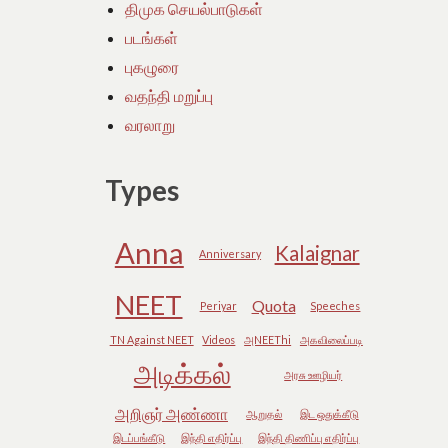
திமுக செயல்பாடுகள்
படங்கள்
புகழுரை
வதந்தி மறுப்பு
வரலாறு
Types
Anna
Kalaignar
Anniversary
NEET
Quota
Periyar
Speeches
TN Against NEET
Videos
அNEEThi
அகவிலைப்படி
அடிக்கல்
அரசு ஊழியர்
அறிஞர் அண்ணா
ஆறுதல்
இட ஒதுக்கீடு
இடப்பங்கீடு
இந்தி எதிர்ப்பு
இந்தி திணிப்பு எதிர்ப்பு