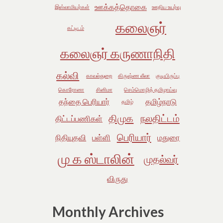
ஊக்கத்தொகை
இஸ்லாமியர்கள்
ஊதிய உயர்வு
கலைஞர்
கட்டிடம்
கலைஞர் கருணாநிதி
கல்வி
காவல்துறை
கிருஷ்ண லீலா
குடியிருப்பு
கொரோனா
சினிமா
செம்மொழித் தமிழாய்வு
தந்தை பெரியார்
தமிழ்நாடு
தமிழ்
திமுக
நலதிட்டம்
திட்டப்பணிகள்
பெரியார்
நிதியுதவி
பள்ளி
மதுரை
மு க ஸ்டாலின்
முதல்வர்
விருது
Monthly Archives