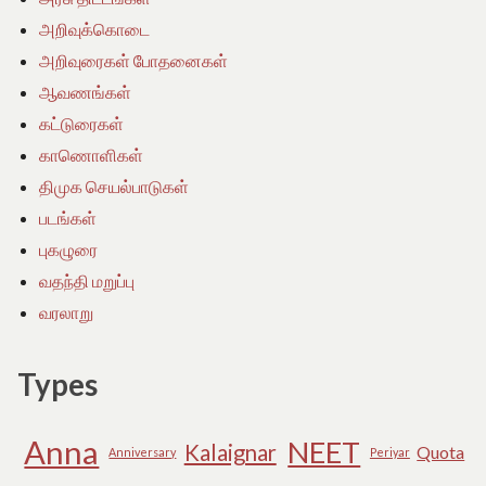
அறிவுக்கொடை
அறிவுரைகள் போதனைகள்
ஆவணங்கள்
கட்டுரைகள்
காணொளிகள்
திமுக செயல்பாடுகள்
படங்கள்
புகழுரை
வதந்தி மறுப்பு
வரலாறு
Types
Anna
NEET
Kalaignar
Quota
Anniversary
Periyar