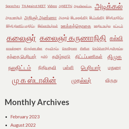
அடிக்கல்
Speeches
TN Against NEET
Videos
அNEEThi
அகவிலைப்படி
அறிஞர் அண்ணா
அரசு ஊழியர்
ஆறுதல்
இட ஒதுக்கீடு
இடப்பங்கீடு
இந்தி எதிர்ப்பு
ஊக்கத்தொகை
இந்தி திணிப்பு எதிர்ப்பு
இஸ்லாமியர்கள்
ஊதிய உயர்வு
கட்டிடம்
கலைஞர்
கலைஞர் கருணாநிதி
கல்வி
காவல்துறை
கிருஷ்ண லீலா
குடியிருப்பு
கொரோனா
சினிமா
செம்மொழித் தமிழாய்வு
திமுக
தந்தை பெரியார்
தமிழ்நாடு
திட்டப்பணிகள்
தமிழ்
நலதிட்டம்
பெரியார்
நிதியுதவி
பள்ளி
மதுரை
மு க ஸ்டாலின்
முதல்வர்
விருது
Monthly Archives
February 2023
August 2022