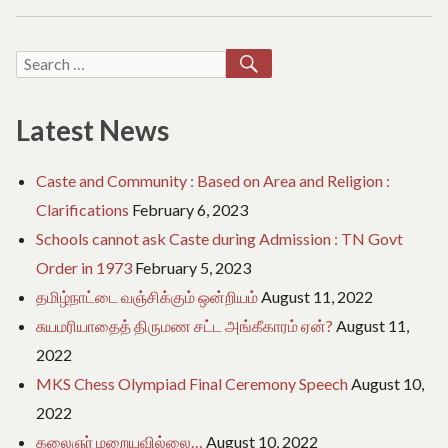
e
கால்நடைத்
o
தீவன
f
தொழிற்சாலை
SEARCH
T
Search
a
for:
m
i
Latest News
l
N
a
Caste and Community : Based on Area and Religion :
d
Clarifications
February 6, 2023
u
Schools cannot ask Caste during Admission : TN Govt
Order in 1973
February 5, 2023
தமிழ்நாட்டை வஞ்சிக்கும் ஒன்றியம்
August 11, 2022
சுயமரியாதைத் திருமண சட்ட அங்கீகாரம் ஏன்?
August 11,
2022
MKS Chess Olympiad Final Ceremony Speech
August 10,
2022
கலைஞர் மறையவில்லை…
August 10, 2022