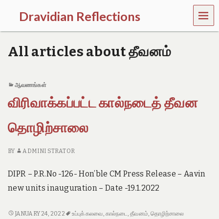
MEN
Dravidian Reflections
U
P
a
All articles about தீவனம்
s
t
,
P
ஆவணங்கள்
r
விரிவாக்கப்பட்ட கால்நடைத் தீவன
e
s
e
தொழிற்சாலை
n
t
a
BY
ADMINI STRATOR
n
d
DIPR – P.R.No -126- Hon’ble CM Press Release – Aavin
F
u
new units inauguration – Date -19.1.2022
t
u
r
விரிவாக்கப்பட்ட
JANUARY 24, 2022
உப்புக் கலவை
,
கால்நடை
,
தீவனம்
,
தொழிற்சாலை