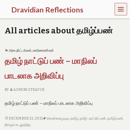
MEN
Dravidian Reflections
U
P
a
All articles about தமிழ்ப்பண்
s
t
,
P
அரசு திட்டங்கள்
,
காணொளிகள்
r
தமிழ் நாட்டுப் பண் – மாநிலப்
e
s
e
பாடலாக அறிவிப்பு
n
t
a
BY
ADMINI STRATOR
n
d
தமிழ் நாட்டுப் பண் – மாநிலப் பாடலாக அறிவிப்பு
F
u
t
தமிழ்
DECEMBER 22, 2021
கொள்கைமுடிவு
,
தமிழ்
,
தமிழ்-நாட்டுப் பண்
,
தமிழ்ப்பண்
,
u
நாட்டுப்
நீராரும் கடலுடுத்த
r