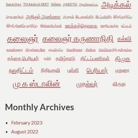
அடிக்கல்
Speeches
TN Against NEET
Videos
அNEEThi
அகவிலைப்படி
அறிஞர் அண்ணா
அரசு ஊழியர்
ஆறுதல்
இட ஒதுக்கீடு
இடப்பங்கீடு
இந்தி எதிர்ப்பு
ஊக்கத்தொகை
இந்தி திணிப்பு எதிர்ப்பு
இஸ்லாமியர்கள்
ஊதிய உயர்வு
கட்டிடம்
கலைஞர்
கலைஞர் கருணாநிதி
கல்வி
காவல்துறை
கிருஷ்ண லீலா
குடியிருப்பு
கொரோனா
சினிமா
செம்மொழித் தமிழாய்வு
திமுக
தந்தை பெரியார்
தமிழ்நாடு
திட்டப்பணிகள்
தமிழ்
நலதிட்டம்
பெரியார்
நிதியுதவி
பள்ளி
மதுரை
மு க ஸ்டாலின்
முதல்வர்
விருது
Monthly Archives
February 2023
August 2022