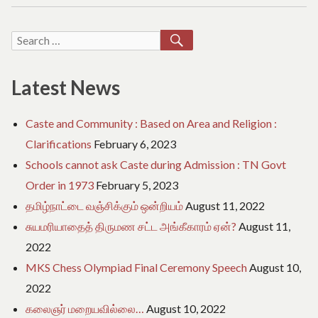
e
பண்
o
–
f
மாநிலப்
SEARCH
Search
T
பாடலாக
a
for:
அறிவிப்பு
m
Latest News
i
l
N
Caste and Community : Based on Area and Religion :
a
d
Clarifications
February 6, 2023
u
Schools cannot ask Caste during Admission : TN Govt
Order in 1973
February 5, 2023
தமிழ்நாட்டை வஞ்சிக்கும் ஒன்றியம்
August 11, 2022
சுயமரியாதைத் திருமண சட்ட அங்கீகாரம் ஏன்?
August 11,
2022
MKS Chess Olympiad Final Ceremony Speech
August 10,
2022
கலைஞர் மறையவில்லை…
August 10, 2022