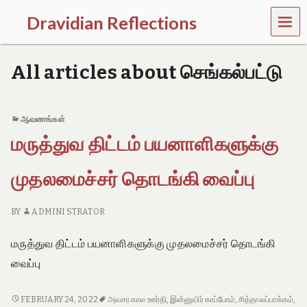
MEN
Dravidian Reflections
U
P
a
All articles about செங்கல்பட்டு
s
t
,
P
ஆவணங்கள்
r
மருத்துவ திட்டம் பயனாளிகளுக்கு
e
s
e
முதலமைச்சர் தொடங்கி வைப்பு
n
t
a
BY
ADMINI STRATOR
n
d
மருத்துவ திட்டம் பயனாளிகளுக்கு முதலமைச்சர் தொடங்கி
F
u
வைப்பு
t
u
r
மருத்துவ
FEBRUARY 24, 2022
அவசர கால ஊர்தி
,
இன்னுயிர் காப்போம்
,
சித்தாலப்பாக்கம்
,