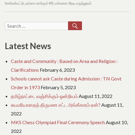
e
திட்டம்
செங்கல்பட்டு
,
நம்மை காக்கும் 48
,
மக்களை தேடி மருத்துவம்
o
பயனாளிகளுக்கு
f
முதலமைச்சர்
T
தொடங்கி
a
SEARCH
Search
m
வைப்பு
for:
i
l
Latest News
N
a
d
Caste and Community : Based on Area and Religion :
u
Clarifications
February 6, 2023
Schools cannot ask Caste during Admission : TN Govt
Order in 1973
February 5, 2023
தமிழ்நாட்டை வஞ்சிக்கும் ஒன்றியம்
August 11, 2022
சுயமரியாதைத் திருமண சட்ட அங்கீகாரம் ஏன்?
August 11,
2022
MKS Chess Olympiad Final Ceremony Speech
August 10,
2022