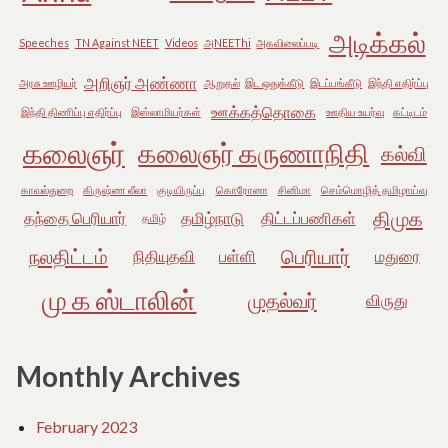
அடிக்கல்
Speeches
TN Against NEET
Videos
அNEEThi
அகவிலைப்படி
அறிஞர் அண்ணா
அரசு ஊழியர்
ஆறுதல்
இட ஒதுக்கீடு
இடப்பங்கீடு
இந்தி எதிர்ப்பு
ஊக்கத்தொகை
இந்தி திணிப்பு எதிர்ப்பு
இஸ்லாமியர்கள்
ஊதிய உயர்வு
கட்டிடம்
கலைஞர்
கலைஞர் கருணாநிதி
கல்வி
காவல்துறை
கிருஷ்ண லீலா
குடியிருப்பு
கொரோனா
சினிமா
செம்மொழித் தமிழாய்வு
திமுக
தந்தை பெரியார்
தமிழ்நாடு
திட்டப்பணிகள்
தமிழ்
நலதிட்டம்
பெரியார்
நிதியுதவி
பள்ளி
மதுரை
மு க ஸ்டாலின்
முதல்வர்
விருது
Monthly Archives
February 2023