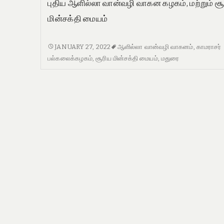
புதிய ஆளில்லா வான்வழி வாகன கழகம், மற்றும் ச
மின்சக்தி மையம்
புதிய
JANUARY 27, 2022
ஆளில்லா வான்வழி வாகனம்
,
காமராசர்
ஆளில்லா
பல்கலைக்கழகம்
,
சூரிய மின்சக்தி மையம்
,
மதுரை
வான்வழி
வாகன
கழகம்,
மற்றும்
சூரிய
மின்சக்தி
மையம்