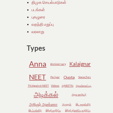
திமுக செயல்பாடுகள்
படங்கள்
புகழுரை
வதந்தி மறுப்பு
வரலாறு
Types
Anna
Kalaignar
Anniversary
NEET
Quota
Periyar
Speeches
TN Against NEET
Videos
அNEEThi
அகவிலைப்படி
அடிக்கல்
அரசு ஊழியர்
அறிஞர் அண்ணா
ஆறுதல்
இட ஒதுக்கீடு
இடப்பங்கீடு
இந்தி எதிர்ப்பு
இந்தி திணிப்பு எதிர்ப்பு