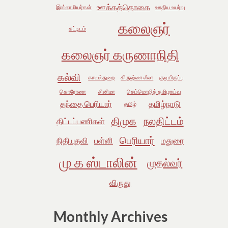
ஊக்கத்தொகை
இஸ்லாமியர்கள்
ஊதிய உயர்வு
கலைஞர்
கட்டிடம்
கலைஞர் கருணாநிதி
கல்வி
காவல்துறை
கிருஷ்ண லீலா
குடியிருப்பு
கொரோனா
சினிமா
செம்மொழித் தமிழாய்வு
தந்தை பெரியார்
தமிழ்நாடு
தமிழ்
திமுக
நலதிட்டம்
திட்டப்பணிகள்
பெரியார்
நிதியுதவி
பள்ளி
மதுரை
மு க ஸ்டாலின்
முதல்வர்
விருது
Monthly Archives