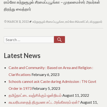
e
ராம்கோ சுற்றுசூழல் சீரமைப்பு பூங்கா – முதலமைச்சர் அவர்கள்
o
திறந்து வைத்தார்
f
T
a
ராம்கோ
MARCH 11, 2022
சுற்றுசூழல் சீரமைப்பு பூங்கா
,
ராம்கோ சிமெண்ட்ஸ்
,
விருதுநகர்
m
சுற்றுசூழல்
i
சீரமைப்பு
l
N
பூங்கா
SEARCH
Search
a
–
for:
d
முதலமைச்சர்
u
அவர்கள்
Latest News
திறந்து
வைத்தார்
Caste and Community : Based on Area and Religion :
Clarifications
February 6, 2023
Schools cannot ask Caste during Admission : TN Govt
Order in 1973
February 5, 2023
தமிழ்நாட்டை வஞ்சிக்கும் ஒன்றியம்
August 11, 2022
சுயமரியாதைத் திருமண சட்ட அங்கீகாரம் ஏன்?
August 11,