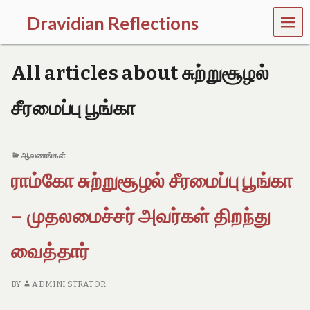
MEN
Dravidian Reflections
U
P
a
All articles about சுற்றுசூழல்
s
t
,
சீரமைப்பு பூங்கா
P
r
e
s
ஆவணங்கள்
e
ராம்கோ சுற்றுசூழல் சீரமைப்பு பூங்கா
n
t
a
– முதலமைச்சர் அவர்கள் திறந்து
n
d
வைத்தார்
F
u
t
BY
ADMINI STRATOR
u
r