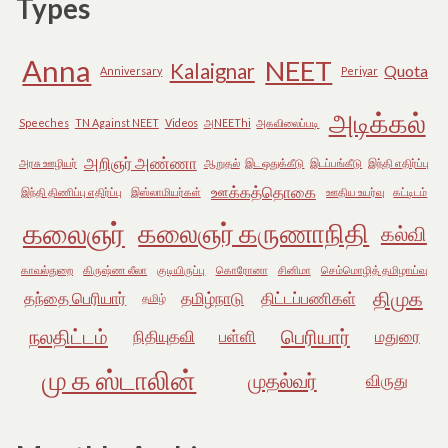
Types
Anna
NEET
Kalaignar
Quota
Anniversary
Periyar
அடிக்கல்
Speeches
TN Against NEET
Videos
அNEEThi
அகவிலைப்படி
அறிஞர் அண்ணா
அரசு ஊழியர்
ஆறுதல்
இட ஒதுக்கீடு
இடப்பங்கீடு
இந்தி எதிர்ப்பு
ஊக்கத்தொகை
இந்தி திணிப்பு எதிர்ப்பு
இஸ்லாமியர்கள்
ஊதிய உயர்வு
கட்டிடம்
கலைஞர்
கலைஞர் கருணாநிதி
கல்வி
காவல்துறை
கிருஷ்ண லீலா
குடியிருப்பு
கொரோனா
சினிமா
செம்மொழித் தமிழாய்வு
திமுக
தந்தை பெரியார்
தமிழ்நாடு
திட்டப்பணிகள்
தமிழ்
நலதிட்டம்
பெரியார்
நிதியுதவி
பள்ளி
மதுரை
மு க ஸ்டாலின்
முதல்வர்
விருது