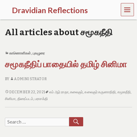
MEN
Dravidian Reflections
U
P
a
All articles about சமூகநீதி
s
t
,
P
காணொளிகள்
,
புகழுரை
r
சமூகநீதிப் பாதையில் தமிழ் சினிமா
e
s
e
BY
ADMINI STRATOR
n
t
a
சமூகநீதிப்
DECEMBER 22, 2021
எம்.ஆர்.ராதா
,
கலைஞர்
,
கலைஞர் கருணாநிதி
,
சமூகநீதி
,
n
பாதையில்
சினிமா
,
திரைப்படம்
,
பராசக்தி
d
தமிழ்
F
சினிமா
u
SEARCH
t
Search
u
for:
r