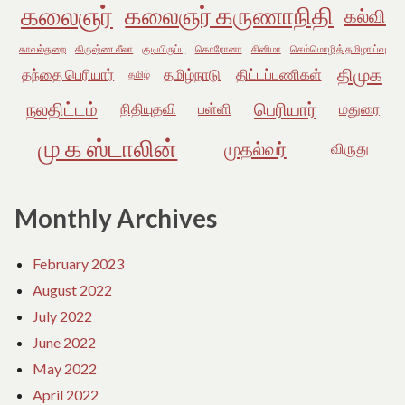
கலைஞர்
கலைஞர் கருணாநிதி
கல்வி
காவல்துறை
கிருஷ்ண லீலா
குடியிருப்பு
கொரோனா
சினிமா
செம்மொழித் தமிழாய்வு
திமுக
தந்தை பெரியார்
தமிழ்நாடு
திட்டப்பணிகள்
தமிழ்
நலதிட்டம்
பெரியார்
நிதியுதவி
பள்ளி
மதுரை
மு க ஸ்டாலின்
முதல்வர்
விருது
Monthly Archives
February 2023
August 2022
July 2022
June 2022
May 2022
April 2022