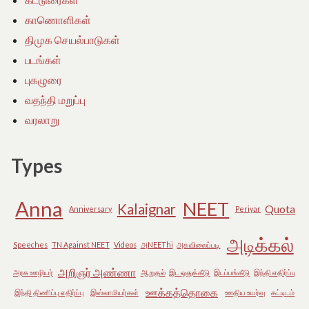
காணொளிகள்
திமுக செயல்பாடுகள்
படங்கள்
புகழுரை
வதந்தி மறுப்பு
வரலாறு
Types
Anna
NEET
Kalaignar
Quota
Anniversary
Periyar
அடிக்கல்
Speeches
TN Against NEET
Videos
அNEEThi
அகவிலைப்படி
அறிஞர் அண்ணா
அரசு ஊழியர்
ஆறுதல்
இட ஒதுக்கீடு
இடப்பங்கீடு
இந்தி எதிர்ப்பு
ஊக்கத்தொகை
இந்தி திணிப்பு எதிர்ப்பு
இஸ்லாமியர்கள்
ஊதிய உயர்வு
கட்டிடம்