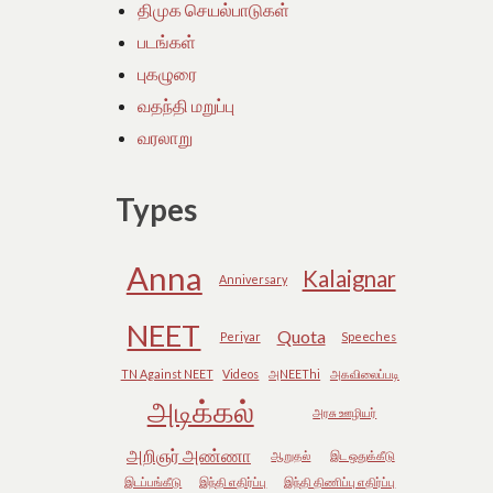
திமுக செயல்பாடுகள்
படங்கள்
புகழுரை
வதந்தி மறுப்பு
வரலாறு
Types
Anna
Kalaignar
Anniversary
NEET
Quota
Periyar
Speeches
TN Against NEET
Videos
அNEEThi
அகவிலைப்படி
அடிக்கல்
அரசு ஊழியர்
அறிஞர் அண்ணா
ஆறுதல்
இட ஒதுக்கீடு
இடப்பங்கீடு
இந்தி எதிர்ப்பு
இந்தி திணிப்பு எதிர்ப்பு