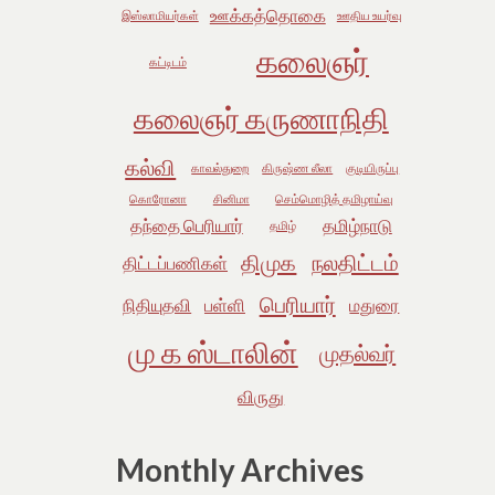
ஊக்கத்தொகை
இஸ்லாமியர்கள்
ஊதிய உயர்வு
கலைஞர்
கட்டிடம்
கலைஞர் கருணாநிதி
கல்வி
காவல்துறை
கிருஷ்ண லீலா
குடியிருப்பு
கொரோனா
சினிமா
செம்மொழித் தமிழாய்வு
தந்தை பெரியார்
தமிழ்நாடு
தமிழ்
திமுக
நலதிட்டம்
திட்டப்பணிகள்
பெரியார்
நிதியுதவி
பள்ளி
மதுரை
மு க ஸ்டாலின்
முதல்வர்
விருது
Monthly Archives