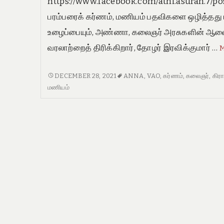
https://www.facebook.com/athi.asuran.7/p
பரம்பரைக் கர்ணம், மணியம் பதவிகளை ஒழித்தது ய
உழைப்பையும், அண்ணா, கலைஞர் அரசுகளின் ஆண
வரலாற்றைத் திரிக்கிறார், தோழர் இரவிக்குமார் …
பரம்பரைக்
DECEMBER 28, 2021
ANNA
,
VAO
,
கர்ணம்
,
கலைஞர்
,
கிர
கர்ணம்,
மணியம்
மணியம்
பதவிகளை
ஒழித்தது
யார்?