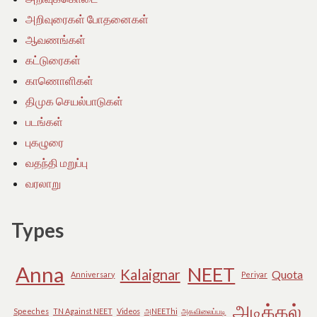
அறிவுரைகள் போதனைகள்
ஆவணங்கள்
கட்டுரைகள்
காணொளிகள்
திமுக செயல்பாடுகள்
படங்கள்
புகழுரை
வதந்தி மறுப்பு
வரலாறு
Types
Anna
NEET
Kalaignar
Quota
Anniversary
Periyar
அடிக்கல்
Speeches
TN Against NEET
Videos
அNEEThi
அகவிலைப்படி