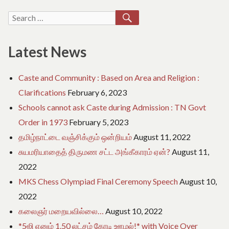
e
கல்வி
o
அமைச்சரின்
SEARCH
Search
f
சீர்மிகு
T
for:
உரை
a
Latest News
m
i
l
Caste and Community : Based on Area and Religion :
N
a
Clarifications
February 6, 2023
d
Schools cannot ask Caste during Admission : TN Govt
u
Order in 1973
February 5, 2023
தமிழ்நாட்டை வஞ்சிக்கும் ஒன்றியம்
August 11, 2022
சுயமரியாதைத் திருமண சட்ட அங்கீகாரம் ஏன்?
August 11,
2022
MKS Chess Olympiad Final Ceremony Speech
August 10,
2022
கலைஞர் மறையவில்லை…
August 10, 2022
*5ஜி எனும் 1.50 லட்சம் கோடி ஊழல்!* with Voice Over