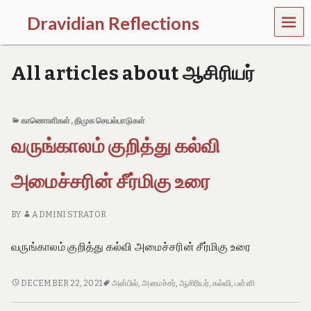
MEN
Dravidian Reflections
U
P
a
All articles about ஆசிரியர்
s
t
,
P
காணொளிகள்
,
திமுக செயல்பாடுகள்
r
வருங்காலம் குறித்து கல்வி
e
s
e
அமைச்சரின் சீர்மிகு உரை
n
t
a
BY
ADMINI STRATOR
n
d
வருங்காலம் குறித்து கல்வி அமைச்சரின் சீர்மிகு உரை
F
u
t
வருங்காலம்
DECEMBER 22, 2021
அன்பில்
,
அமைச்சர்
,
ஆசிரியர்
,
கல்வி
,
பள்ளி
u
குறித்து
r