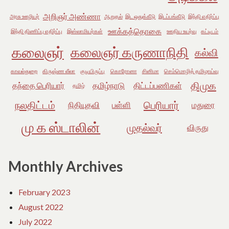
அறிஞர் அண்ணா
அரசு ஊழியர்
ஆறுதல்
இட ஒதுக்கீடு
இடப்பங்கீடு
இந்தி எதிர்ப்பு
ஊக்கத்தொகை
இந்தி திணிப்பு எதிர்ப்பு
இஸ்லாமியர்கள்
ஊதிய உயர்வு
கட்டிடம்
கலைஞர்
கலைஞர் கருணாநிதி
கல்வி
காவல்துறை
கிருஷ்ண லீலா
குடியிருப்பு
கொரோனா
சினிமா
செம்மொழித் தமிழாய்வு
திமுக
தந்தை பெரியார்
தமிழ்நாடு
திட்டப்பணிகள்
தமிழ்
நலதிட்டம்
பெரியார்
நிதியுதவி
பள்ளி
மதுரை
மு க ஸ்டாலின்
முதல்வர்
விருது
Monthly Archives
February 2023
August 2022
July 2022