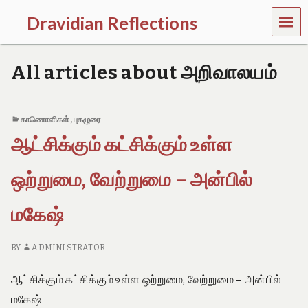
MEN
Dravidian Reflections
U
P
a
All articles about அறிவாலயம்
s
t
,
P
காணொளிகள்
,
புகழுரை
r
ஆட்சிக்கும் கட்சிக்கும் உள்ள
e
s
e
ஒற்றுமை, வேற்றுமை – அன்பில்
n
t
a
மகேஷ்
n
d
F
BY
ADMINI STRATOR
u
t
ஆட்சிக்கும் கட்சிக்கும் உள்ள ஒற்றுமை, வேற்றுமை – அன்பில்
u
r
மகேஷ்