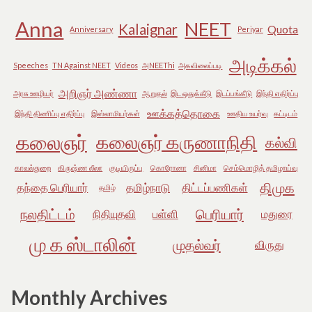
Anna
NEET
Kalaignar
Quota
Anniversary
Periyar
அடிக்கல்
Speeches
TN Against NEET
Videos
அNEEThi
அகவிலைப்படி
அறிஞர் அண்ணா
அரசு ஊழியர்
ஆறுதல்
இட ஒதுக்கீடு
இடப்பங்கீடு
இந்தி எதிர்ப்பு
ஊக்கத்தொகை
இந்தி திணிப்பு எதிர்ப்பு
இஸ்லாமியர்கள்
ஊதிய உயர்வு
கட்டிடம்
கலைஞர்
கலைஞர் கருணாநிதி
கல்வி
காவல்துறை
கிருஷ்ண லீலா
குடியிருப்பு
கொரோனா
சினிமா
செம்மொழித் தமிழாய்வு
திமுக
தந்தை பெரியார்
தமிழ்நாடு
திட்டப்பணிகள்
தமிழ்
நலதிட்டம்
பெரியார்
நிதியுதவி
பள்ளி
மதுரை
மு க ஸ்டாலின்
முதல்வர்
விருது
Monthly Archives