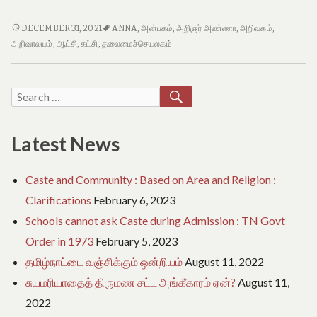
e
o
ஆட்சிக்கும்
f
DECEMBER 31, 2021
ANNA
,
அன்பகம்
,
அறிஞர் அண்ணா
,
அறிவகம்
,
T
கட்சிக்கும்
அறிவாலயம்
,
ஆட்சி
,
கட்சி
,
தலைமைச்செயலகம்
a
உள்ள
m
ஒற்றுமை,
i
வேற்றுமை
SEARCH
Search
l
–
N
for:
அன்பில்
a
d
மகேஷ்
Latest News
u
Caste and Community : Based on Area and Religion :
Clarifications
February 6, 2023
Schools cannot ask Caste during Admission : TN Govt
Order in 1973
February 5, 2023
தமிழ்நாட்டை வஞ்சிக்கும் ஒன்றியம்
August 11, 2022
சுயமரியாதைத் திருமண சட்ட அங்கீகாரம் ஏன்?
August 11,
2022