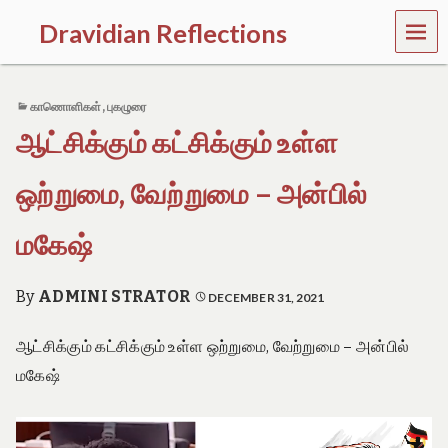
MEN
Dravidian Reflections
U
P
a
காணொளிகள்
,
புகழுரை
s
t
ஆட்சிக்கும் கட்சிக்கும் உள்ள
,
P
r
ஒற்றுமை, வேற்றுமை – அன்பில்
e
s
மகேஷ்
e
n
t
By
ADMINI STRATOR
DECEMBER 31, 2021
a
n
d
ஆட்சிக்கும் கட்சிக்கும் உள்ள ஒற்றுமை, வேற்றுமை – அன்பில்
F
மகேஷ்
u
t
u
Video
r