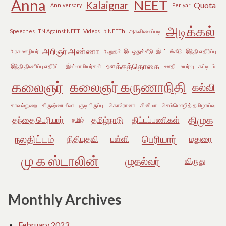
Anna
NEET
Kalaignar
Quota
Anniversary
Periyar
அடிக்கல்
Speeches
TN Against NEET
Videos
அNEEThi
அகவிலைப்படி
அறிஞர் அண்ணா
அரசு ஊழியர்
ஆறுதல்
இட ஒதுக்கீடு
இடப்பங்கீடு
இந்தி எதிர்ப்பு
ஊக்கத்தொகை
இந்தி திணிப்பு எதிர்ப்பு
இஸ்லாமியர்கள்
ஊதிய உயர்வு
கட்டிடம்
கலைஞர்
கலைஞர் கருணாநிதி
கல்வி
காவல்துறை
கிருஷ்ண லீலா
குடியிருப்பு
கொரோனா
சினிமா
செம்மொழித் தமிழாய்வு
திமுக
தந்தை பெரியார்
தமிழ்நாடு
திட்டப்பணிகள்
தமிழ்
நலதிட்டம்
பெரியார்
நிதியுதவி
பள்ளி
மதுரை
மு க ஸ்டாலின்
முதல்வர்
விருது
Monthly Archives
February 2023