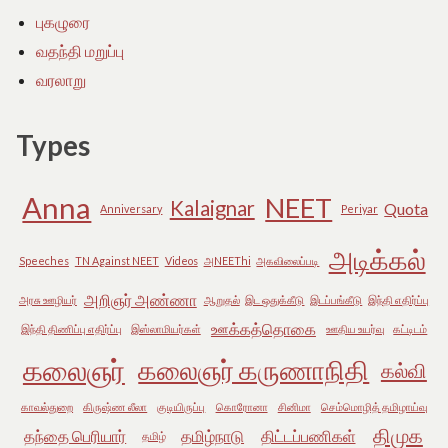
புகழுரை
வதந்தி மறுப்பு
வரலாறு
Types
Anna
NEET
Kalaignar
Quota
Anniversary
Periyar
அடிக்கல்
Speeches
TN Against NEET
Videos
அNEEThi
அகவிலைப்படி
அறிஞர் அண்ணா
அரசு ஊழியர்
ஆறுதல்
இட ஒதுக்கீடு
இடப்பங்கீடு
இந்தி எதிர்ப்பு
ஊக்கத்தொகை
இந்தி திணிப்பு எதிர்ப்பு
இஸ்லாமியர்கள்
ஊதிய உயர்வு
கட்டிடம்
கலைஞர்
கலைஞர் கருணாநிதி
கல்வி
காவல்துறை
கிருஷ்ண லீலா
குடியிருப்பு
கொரோனா
சினிமா
செம்மொழித் தமிழாய்வு
திமுக
தந்தை பெரியார்
தமிழ்நாடு
திட்டப்பணிகள்
தமிழ்