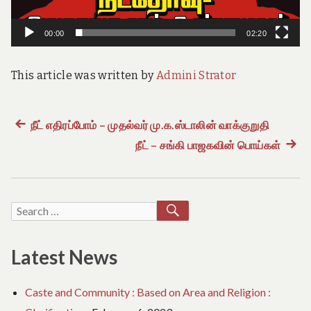
e
o
f
00:00
02:20
T
a
m
This article was written by
Admini Strator
i
l
N
a
Previous
நீட் எதிரப்போம் – முதல்வர் மு.க.ஸ்டாலின் வாக்குறுதி
Post
d
post:
நீட் – சங்கி பாஜகவின் பொய்கள்
Next
u
navigation
post:
SEARCH
Search
for:
Latest News
Caste and Community : Based on Area and Religion :