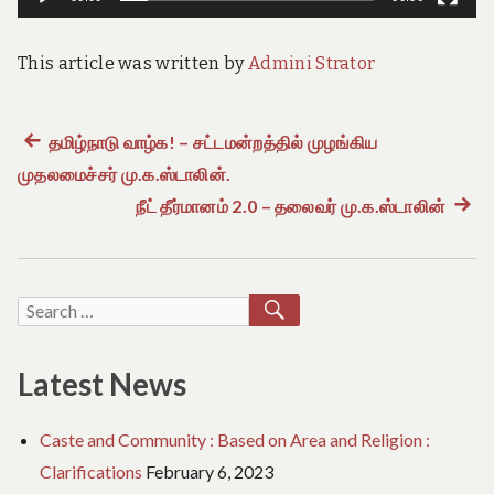
e
o
f
This article was written by
Admini Strator
T
a
m
i
Previous
தமிழ்நாடு வாழ்க! – சட்டமன்றத்தில் முழங்கிய
Post
l
N
முதலமைச்சர் மு.க.ஸ்டாலின்.
post:
a
navigation
நீட் தீர்மானம் 2.0 – தலைவர் மு.க.ஸ்டாலின்
Next
d
u
post:
SEARCH
Search
for:
Latest News
Caste and Community : Based on Area and Religion :
Clarifications
February 6, 2023