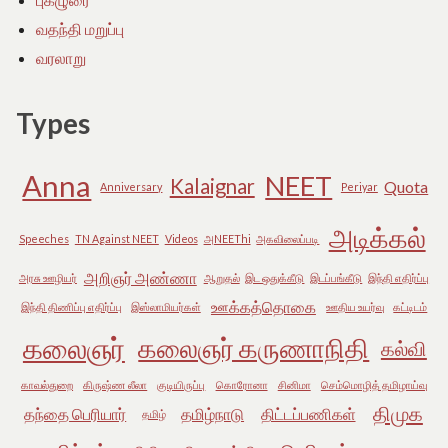
வதந்தி மறுப்பு
வரலாறு
Types
Anna
NEET
Kalaignar
Quota
Anniversary
Periyar
அடிக்கல்
Speeches
TN Against NEET
Videos
அNEEThi
அகவிலைப்படி
அறிஞர் அண்ணா
அரசு ஊழியர்
ஆறுதல்
இட ஒதுக்கீடு
இடப்பங்கீடு
இந்தி எதிர்ப்பு
ஊக்கத்தொகை
இந்தி திணிப்பு எதிர்ப்பு
இஸ்லாமியர்கள்
ஊதிய உயர்வு
கட்டிடம்
கலைஞர்
கலைஞர் கருணாநிதி
கல்வி
காவல்துறை
கிருஷ்ண லீலா
குடியிருப்பு
கொரோனா
சினிமா
செம்மொழித் தமிழாய்வு
திமுக
தந்தை பெரியார்
தமிழ்நாடு
திட்டப்பணிகள்
தமிழ்