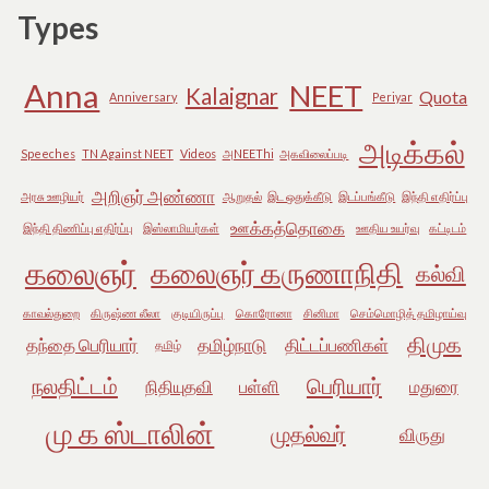
Types
Anna
NEET
Kalaignar
Quota
Anniversary
Periyar
அடிக்கல்
Speeches
TN Against NEET
Videos
அNEEThi
அகவிலைப்படி
அறிஞர் அண்ணா
அரசு ஊழியர்
ஆறுதல்
இட ஒதுக்கீடு
இடப்பங்கீடு
இந்தி எதிர்ப்பு
ஊக்கத்தொகை
இந்தி திணிப்பு எதிர்ப்பு
இஸ்லாமியர்கள்
ஊதிய உயர்வு
கட்டிடம்
கலைஞர்
கலைஞர் கருணாநிதி
கல்வி
காவல்துறை
கிருஷ்ண லீலா
குடியிருப்பு
கொரோனா
சினிமா
செம்மொழித் தமிழாய்வு
திமுக
தந்தை பெரியார்
தமிழ்நாடு
திட்டப்பணிகள்
தமிழ்
நலதிட்டம்
பெரியார்
நிதியுதவி
பள்ளி
மதுரை
மு க ஸ்டாலின்
முதல்வர்
விருது