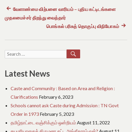
e
o
Previous
வேளாண்மை விற்பனை வாரியம் – புதிய கட்டிடங்களை
Post
f
முதலமைச்சர் திறந்து வைத்தார்
post:
T
a
navigation
பொங்கல் பரிசுத் தொகுப்பு விநியோகம்
Next
m
post:
i
l
N
a
SEARCH
Search
d
for:
u
Latest News
Caste and Community : Based on Area and Religion :
Clarifications
February 6, 2023
Schools cannot ask Caste during Admission : TN Govt
Order in 1973
February 5, 2023
தமிழ்நாட்டை வஞ்சிக்கும் ஒன்றியம்
August 11, 2022
சுயமரியாதைத் திருமண சட்ட அங்கீகாரம் ஏன்?
August 11,