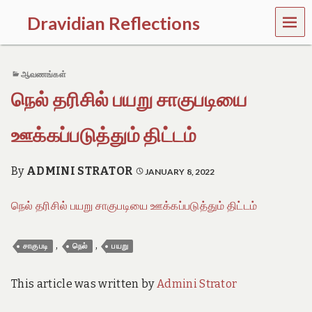
MEN
Dravidian Reflections
U
P
a
ஆவணங்கள்
s
t
நெல் தரிசில் பயறு சாகுபடியை
,
P
r
ஊக்கப்படுத்தும் திட்டம்
e
s
e
By
ADMINI STRATOR
JANUARY 8, 2022
n
t
நெல் தரிசில் பயறு சாகுபடியை ஊக்கப்படுத்தும் திட்டம்
a
n
d
,
,
சாகுபடி
நெல்
பயறு
F
u
t
This article was written by
Admini Strator
u
r