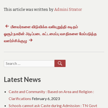
e
o
This article was written by
Admini Strator
f
T
a
m
Previous
மீனவர்களை விடுவிக்க வலியுறுத்தி கடிதம்
Post
i
l
ஓசூர் நகரின் அடிப்படை கட்டமைப்பு வசதிகளை மேம்படுத்த
post:
N
navigation
வளர்ச்சிக்குழு
Next
a
d
post:
u
SEARCH
Search
for:
Latest News
Caste and Community : Based on Area and Religion :
Clarifications
February 6, 2023
Schools cannot ask Caste during Admission : TN Govt