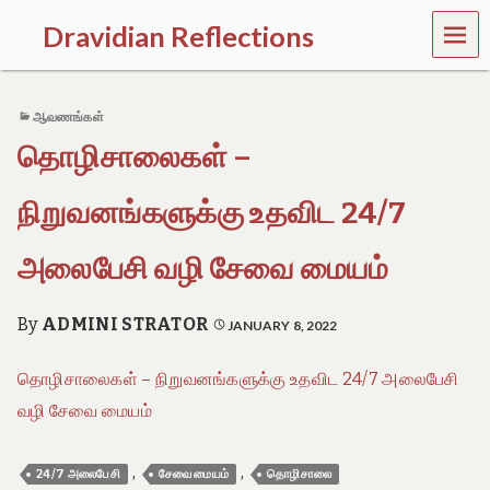
MEN
Dravidian Reflections
U
P
a
ஆவணங்கள்
s
t
தொழிசாலைகள் –
,
P
r
நிறுவனங்களுக்கு உதவிட 24/7
e
s
அலைபேசி வழி சேவை மையம்
e
n
t
By
ADMINI STRATOR
JANUARY 8, 2022
a
n
d
தொழிசாலைகள் – நிறுவனங்களுக்கு உதவிட 24/7 அலைபேசி
F
வழி சேவை மையம்
u
t
u
,
,
r
24/7 அலைபேசி
சேவை மையம்
தொழிசாலை