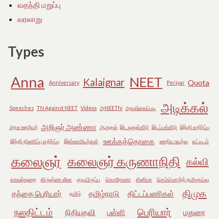
வதந்தி மறுப்பு
வரலாறு
Types
Anna
NEET
Kalaignar
Quota
Anniversary
Periyar
அடிக்கல்
Speeches
TN Against NEET
Videos
அNEEThi
அகவிலைப்படி
அறிஞர் அண்ணா
அரசு ஊழியர்
ஆறுதல்
இட ஒதுக்கீடு
இடப்பங்கீடு
இந்தி எதிர்ப்பு
ஊக்கத்தொகை
இந்தி திணிப்பு எதிர்ப்பு
இஸ்லாமியர்கள்
ஊதிய உயர்வு
கட்டிடம்
கலைஞர்
கலைஞர் கருணாநிதி
கல்வி
காவல்துறை
கிருஷ்ண லீலா
குடியிருப்பு
கொரோனா
சினிமா
செம்மொழித் தமிழாய்வு
திமுக
தந்தை பெரியார்
தமிழ்நாடு
திட்டப்பணிகள்
தமிழ்
நலதிட்டம்
பெரியார்
நிதியுதவி
பள்ளி
மதுரை