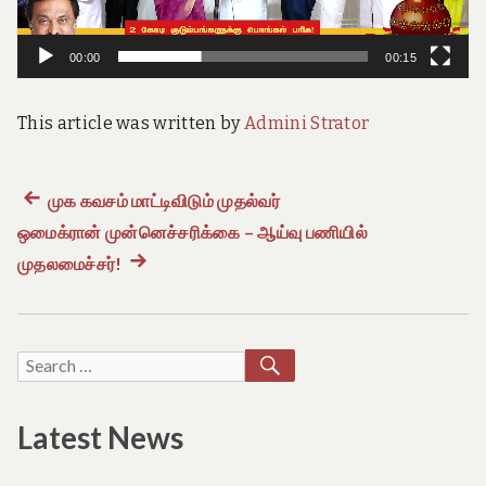
e
o
f
00:00
00:15
T
a
m
This article was written by
Admini Strator
i
l
N
a
Previous
முக கவசம் மாட்டிவிடும் முதல்வர்
Post
d
ஒமைக்ரான் முன்னெச்சரிக்கை – ஆய்வு பணியில்
post:
u
navigation
முதலமைச்சர்!
Next
post:
SEARCH
Search
for:
Latest News