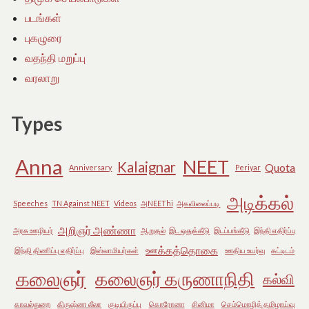
படங்கள்
புகழுரை
வதந்தி மறுப்பு
வரலாறு
Types
Anna
NEET
Kalaignar
Quota
Anniversary
Periyar
அடிக்கல்
Speeches
TN Against NEET
Videos
அNEEThi
அகவிலைப்படி
அறிஞர் அண்ணா
அரசு ஊழியர்
ஆறுதல்
இட ஒதுக்கீடு
இடப்பங்கீடு
இந்தி எதிர்ப்பு
ஊக்கத்தொகை
இந்தி திணிப்பு எதிர்ப்பு
இஸ்லாமியர்கள்
ஊதிய உயர்வு
கட்டிடம்
கலைஞர்
கலைஞர் கருணாநிதி
கல்வி
காவல்துறை
கிருஷ்ண லீலா
குடியிருப்பு
கொரோனா
சினிமா
செம்மொழித் தமிழாய்வு