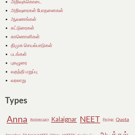
அறிவுக்கொடை
அறிவுரைகள் போதனைகள்
ஆவணங்கள்
கட்டுரைகள்
காணொளிகள்
திமுக செயல்பாடுகள்
படங்கள்
புகழுரை
வதந்தி மறுப்பு
வரலாறு
Types
Anna
NEET
Kalaignar
Quota
Anniversary
Periyar
அடிக்கல்
Speeches
TN Against NEET
Videos
அNEEThi
அகவிலைப்படி