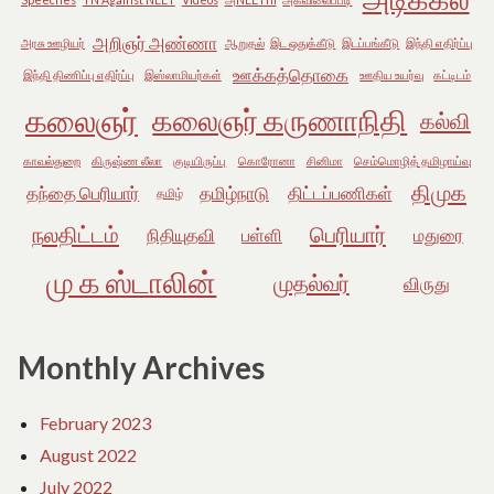
அறிஞர் அண்ணா
அரசு ஊழியர்
ஆறுதல்
இட ஒதுக்கீடு
இடப்பங்கீடு
இந்தி எதிர்ப்பு
ஊக்கத்தொகை
இந்தி திணிப்பு எதிர்ப்பு
இஸ்லாமியர்கள்
ஊதிய உயர்வு
கட்டிடம்
கலைஞர்
கலைஞர் கருணாநிதி
கல்வி
காவல்துறை
கிருஷ்ண லீலா
குடியிருப்பு
கொரோனா
சினிமா
செம்மொழித் தமிழாய்வு
திமுக
தந்தை பெரியார்
தமிழ்நாடு
திட்டப்பணிகள்
தமிழ்
நலதிட்டம்
பெரியார்
நிதியுதவி
பள்ளி
மதுரை
மு க ஸ்டாலின்
முதல்வர்
விருது
Monthly Archives
February 2023
August 2022
July 2022