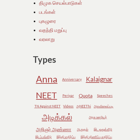
திமுக செயல்பாடுகள்
படங்கள்
புகழுரை
வதந்தி மறுப்பு
வரலாறு
Types
Anna
Kalaignar
Anniversary
NEET
Quota
Periyar
Speeches
TN Against NEET
Videos
அNEEThi
அகவிலைப்படி
அடிக்கல்
அரசு ஊழியர்
அறிஞர் அண்ணா
ஆறுதல்
இட ஒதுக்கீடு
இடப்பங்கீடு
இந்தி எதிர்ப்பு
இந்தி திணிப்பு எதிர்ப்பு