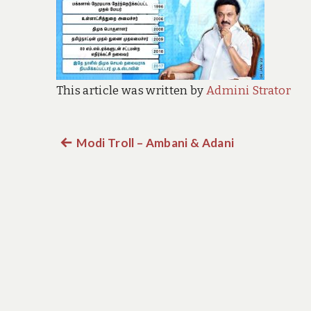
This article was written by
Admini Strator
Previous
Modi Troll – Ambani & Adani
Post
post:
navigation