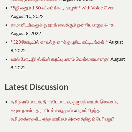
*5ஜி எனும் 1.50 லட்சம் கோடி ஊழல்!* with Voice Over
August 10, 2022
சாமானியர்களுக்கு ஷாக் வைக்கும் ஒன்றிய பாஜக அரசு
August 8, 2022
*323 கோடியில் காவல்துறைக்கு புதிய கட்டிடங்கள்!*
August
8, 2022
வாவ் மோடிஜி! ஸ்விஸ் கருப்பு பணம் வெள்ளையானது!
August
8, 2022
Latest Discussion
தமிழ்நாடு மாடல், திராவிட மாடல், குஜராத் மாடல், இலவசம்,
சமூக நலன் | திராவிடக் கருவூலம்
on
நாம் பிறந்த
தமிழகத்தைவிட எந்த மாநிலம் அனைத்திலும் பெரியது?