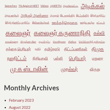
அடிக்கல்
Speeches
TN Against NEET
Videos
அNEEThi
அகவிலைப்படி
அறிஞர் அண்ணா
அரசு ஊழியர்
ஆறுதல்
இட ஒதுக்கீடு
இடப்பங்கீடு
இந்தி எதிர்ப்பு
ஊக்கத்தொகை
இந்தி திணிப்பு எதிர்ப்பு
இஸ்லாமியர்கள்
ஊதிய உயர்வு
கட்டிடம்
கலைஞர்
கலைஞர் கருணாநிதி
கல்வி
காவல்துறை
கிருஷ்ண லீலா
குடியிருப்பு
கொரோனா
சினிமா
செம்மொழித் தமிழாய்வு
திமுக
தந்தை பெரியார்
தமிழ்நாடு
திட்டப்பணிகள்
தமிழ்
நலதிட்டம்
பெரியார்
நிதியுதவி
பள்ளி
மதுரை
மு க ஸ்டாலின்
முதல்வர்
விருது
Monthly Archives
February 2023
August 2022