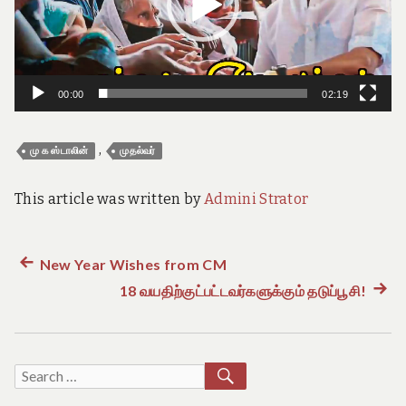
e
o
f
T
a
m
00:00
02:19
i
l
N
,
மு க ஸ்டாலின்
முதல்வர்
a
d
u
This article was written by
Admini Strator
Previous
New Year Wishes from CM
Post
post:
18 வயதிற்குட்பட்டவர்களுக்கும் தடுப்பூசி!
Next
navigation
post:
SEARCH
Search
for: