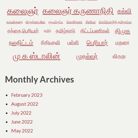
கலைஞர்
கலைஞர் கருணாநிதி
கல்வி
காவல்துறை
கிருஷ்ண லீலா
குடியிருப்பு
கொரோனா
சினிமா
செம்மொழித் தமிழாய்வு
திமுக
தந்தை பெரியார்
தமிழ்நாடு
திட்டப்பணிகள்
தமிழ்
நலதிட்டம்
பெரியார்
நிதியுதவி
பள்ளி
மதுரை
மு க ஸ்டாலின்
முதல்வர்
விருது
Monthly Archives
February 2023
August 2022
July 2022
June 2022
May 2022