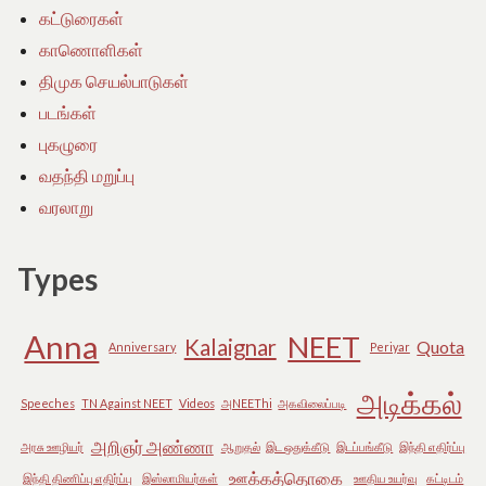
கட்டுரைகள்
காணொளிகள்
திமுக செயல்பாடுகள்
படங்கள்
புகழுரை
வதந்தி மறுப்பு
வரலாறு
Types
Anna
NEET
Kalaignar
Quota
Anniversary
Periyar
அடிக்கல்
Speeches
TN Against NEET
Videos
அNEEThi
அகவிலைப்படி
அறிஞர் அண்ணா
அரசு ஊழியர்
ஆறுதல்
இட ஒதுக்கீடு
இடப்பங்கீடு
இந்தி எதிர்ப்பு
ஊக்கத்தொகை
இந்தி திணிப்பு எதிர்ப்பு
இஸ்லாமியர்கள்
ஊதிய உயர்வு
கட்டிடம்