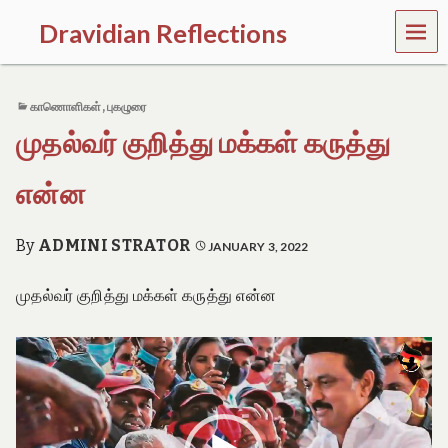
MEN
Dravidian Reflections
U
P
a
காணொளிகள்
,
புகழுரை
s
t
முதல்வர் குறித்து மக்கள் கருத்து
,
P
r
என்ன
e
s
e
By
ADMINI STRATOR
JANUARY 3, 2022
n
t
முதல்வர் குறித்து மக்கள் கருத்து என்ன
a
n
d
Video
F
u
Player
t
u
r