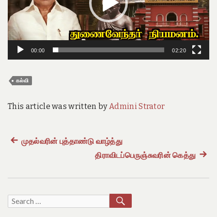
e
o
f
T
a
m
00:00
02:20
i
l
N
கல்வி
a
d
u
This article was written by
Admini Strator
Previous
முதல்வரின் புத்தாண்டு வாழ்த்து
Post
post:
திராவிடப்பெருஞ்சுவரின் கெத்து
Next
navigation
post:
SEARCH
Search
for: