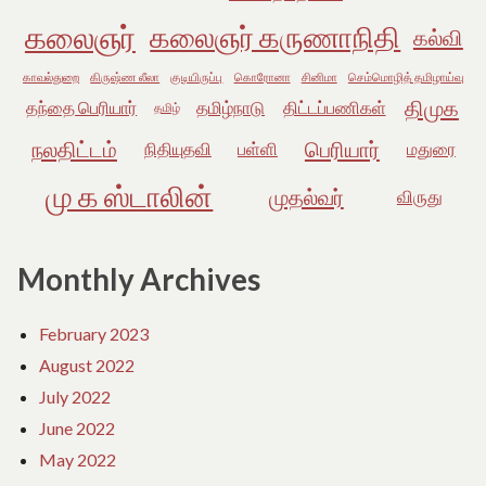
கலைஞர்
கலைஞர் கருணாநிதி
கல்வி
காவல்துறை
கிருஷ்ண லீலா
குடியிருப்பு
கொரோனா
சினிமா
செம்மொழித் தமிழாய்வு
திமுக
தந்தை பெரியார்
தமிழ்நாடு
திட்டப்பணிகள்
தமிழ்
நலதிட்டம்
பெரியார்
நிதியுதவி
பள்ளி
மதுரை
மு க ஸ்டாலின்
முதல்வர்
விருது
Monthly Archives
February 2023
August 2022
July 2022
June 2022
May 2022