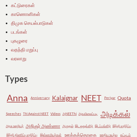
கட்டுரைகள்
காணொளிகள்
திமுக செயல்பாடுகள்
படங்கள்
புகழுரை
வதந்தி மறுப்பு
வரலாறு
Types
Anna
NEET
Kalaignar
Quota
Anniversary
Periyar
அடிக்கல்
Speeches
TN Against NEET
Videos
அNEEThi
அகவிலைப்படி
அறிஞர் அண்ணா
அரசு ஊழியர்
ஆறுதல்
இட ஒதுக்கீடு
இடப்பங்கீடு
இந்தி எதிர்ப்பு
ஊக்கத்தொகை
இந்தி திணிப்பு எதிர்ப்பு
இஸ்லாமியர்கள்
ஊதிய உயர்வு
கட்டிடம்