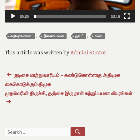
e
o
f
00:00
02:19
T
a
m
,
,
,
i
அறிவுக்கொடை
இணையகல்வி
ஐபேட்
கல்வி
l
N
This article was written by
Admini Strator
a
d
u
Previous
குடிசை மாற்று வாரியம் – கண்டுகொள்ளாத அதிமுக
Post
கைகொடுக்கும் திமுக
post:
navigation
முதல்வரின் திருச்சி, தஞ்சை இரு நாள் சுற்றுப்பயண விபரங்கள்
Ne
pos
SEARCH
Search