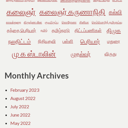
கலைஞர்
கலைஞர் கருணாநிதி
கல்வி
காவல்துறை
கிருஷ்ண லீலா
குடியிருப்பு
கொரோனா
சினிமா
செம்மொழித் தமிழாய்வு
திமுக
தந்தை பெரியார்
தமிழ்நாடு
திட்டப்பணிகள்
தமிழ்
நலதிட்டம்
பெரியார்
நிதியுதவி
பள்ளி
மதுரை
மு க ஸ்டாலின்
முதல்வர்
விருது
Monthly Archives
February 2023
August 2022
July 2022
June 2022
May 2022