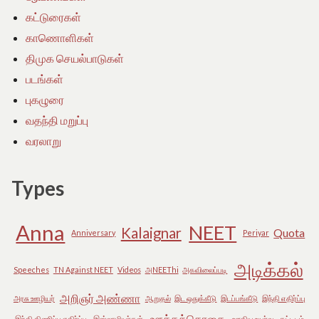
கட்டுரைகள்
காணொளிகள்
திமுக செயல்பாடுகள்
படங்கள்
புகழுரை
வதந்தி மறுப்பு
வரலாறு
Types
Anna
NEET
Kalaignar
Quota
Anniversary
Periyar
அடிக்கல்
Speeches
TN Against NEET
Videos
அNEEThi
அகவிலைப்படி
அறிஞர் அண்ணா
அரசு ஊழியர்
ஆறுதல்
இட ஒதுக்கீடு
இடப்பங்கீடு
இந்தி எதிர்ப்பு
ஊக்கத்தொகை
இந்தி திணிப்பு எதிர்ப்பு
இஸ்லாமியர்கள்
ஊதிய உயர்வு
கட்டிடம்