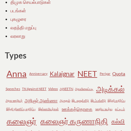
திமுக செயல்பாடுகள்
படங்கள்
புகழுரை
வதந்தி மறுப்பு
வரலாறு
Types
Anna
NEET
Kalaignar
Quota
Anniversary
Periyar
அடிக்கல்
Speeches
TN Against NEET
Videos
அNEEThi
அகவிலைப்படி
அறிஞர் அண்ணா
அரசு ஊழியர்
ஆறுதல்
இட ஒதுக்கீடு
இடப்பங்கீடு
இந்தி எதிர்ப்பு
ஊக்கத்தொகை
இந்தி திணிப்பு எதிர்ப்பு
இஸ்லாமியர்கள்
ஊதிய உயர்வு
கட்டிடம்
கலைஞர்
கலைஞர் கருணாநிதி
கல்வி