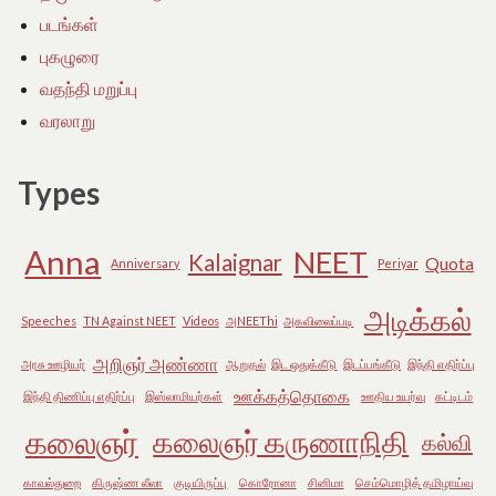
படங்கள்
புகழுரை
வதந்தி மறுப்பு
வரலாறு
Types
Anna
NEET
Kalaignar
Quota
Anniversary
Periyar
அடிக்கல்
Speeches
TN Against NEET
Videos
அNEEThi
அகவிலைப்படி
அறிஞர் அண்ணா
அரசு ஊழியர்
ஆறுதல்
இட ஒதுக்கீடு
இடப்பங்கீடு
இந்தி எதிர்ப்பு
ஊக்கத்தொகை
இந்தி திணிப்பு எதிர்ப்பு
இஸ்லாமியர்கள்
ஊதிய உயர்வு
கட்டிடம்
கலைஞர்
கலைஞர் கருணாநிதி
கல்வி
காவல்துறை
கிருஷ்ண லீலா
குடியிருப்பு
கொரோனா
சினிமா
செம்மொழித் தமிழாய்வு