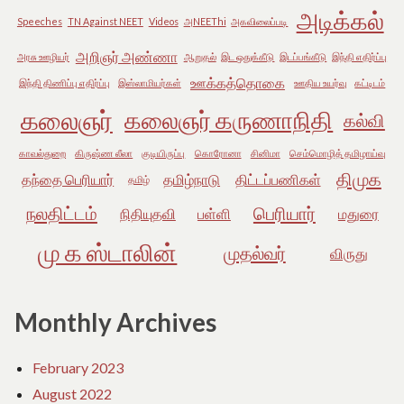
அடிக்கல்
Speeches
TN Against NEET
Videos
அNEEThi
அகவிலைப்படி
அறிஞர் அண்ணா
அரசு ஊழியர்
ஆறுதல்
இட ஒதுக்கீடு
இடப்பங்கீடு
இந்தி எதிர்ப்பு
ஊக்கத்தொகை
இந்தி திணிப்பு எதிர்ப்பு
இஸ்லாமியர்கள்
ஊதிய உயர்வு
கட்டிடம்
கலைஞர்
கலைஞர் கருணாநிதி
கல்வி
காவல்துறை
கிருஷ்ண லீலா
குடியிருப்பு
கொரோனா
சினிமா
செம்மொழித் தமிழாய்வு
திமுக
தந்தை பெரியார்
தமிழ்நாடு
திட்டப்பணிகள்
தமிழ்
நலதிட்டம்
பெரியார்
நிதியுதவி
பள்ளி
மதுரை
மு க ஸ்டாலின்
முதல்வர்
விருது
Monthly Archives
February 2023
August 2022