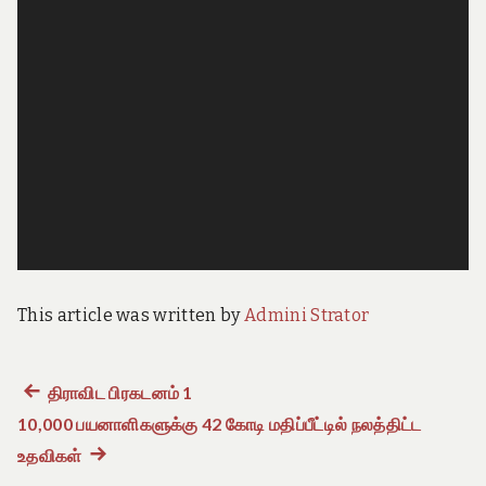
e
o
f
T
a
m
i
l
N
a
d
u
This article was written by
Admini Strator
Previous
திராவிட பிரகடனம் 1
Post
10,000 பயனாளிகளுக்கு 42 கோடி மதிப்பீட்டில் நலத்திட்ட
post:
navigation
உதவிகள்
Next