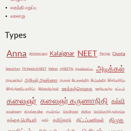
வதந்தி மறுப்பு
வரலாறு
Types
Anna
NEET
Kalaignar
Quota
Anniversary
Periyar
அடிக்கல்
Speeches
TN Against NEET
Videos
அNEEThi
அகவிலைப்படி
அறிஞர் அண்ணா
அரசு ஊழியர்
ஆறுதல்
இட ஒதுக்கீடு
இடப்பங்கீடு
இந்தி எதிர்ப்பு
ஊக்கத்தொகை
இந்தி திணிப்பு எதிர்ப்பு
இஸ்லாமியர்கள்
ஊதிய உயர்வு
கட்டிடம்
கலைஞர்
கலைஞர் கருணாநிதி
கல்வி
காவல்துறை
கிருஷ்ண லீலா
குடியிருப்பு
கொரோனா
சினிமா
செம்மொழித் தமிழாய்வு
திமுக
தந்தை பெரியார்
தமிழ்நாடு
திட்டப்பணிகள்
தமிழ்
நலதிட்டம்
பெரியார்
நிதியுதவி
பள்ளி
மதுரை