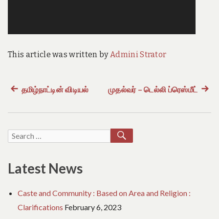
e
o
f
T
a
m
This article was written by
Admini Strator
i
l
N
a
Previous
தமிழ்நாட்டின் விடியல்
முதல்வர் – டெல்லி ப்ரெஸ்மீட்
Next
Post
d
post:
post:
u
navigation
SEARCH
Search
for:
Latest News
Caste and Community : Based on Area and Religion :
Clarifications
February 6, 2023