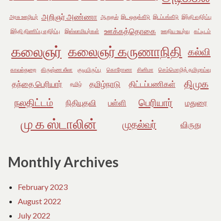
அறிஞர் அண்ணா
அரசு ஊழியர்
ஆறுதல்
இட ஒதுக்கீடு
இடப்பங்கீடு
இந்தி எதிர்ப்பு
ஊக்கத்தொகை
இந்தி திணிப்பு எதிர்ப்பு
இஸ்லாமியர்கள்
ஊதிய உயர்வு
கட்டிடம்
கலைஞர்
கலைஞர் கருணாநிதி
கல்வி
காவல்துறை
கிருஷ்ண லீலா
குடியிருப்பு
கொரோனா
சினிமா
செம்மொழித் தமிழாய்வு
திமுக
தந்தை பெரியார்
தமிழ்நாடு
திட்டப்பணிகள்
தமிழ்
நலதிட்டம்
பெரியார்
நிதியுதவி
பள்ளி
மதுரை
மு க ஸ்டாலின்
முதல்வர்
விருது
Monthly Archives
February 2023
August 2022
July 2022