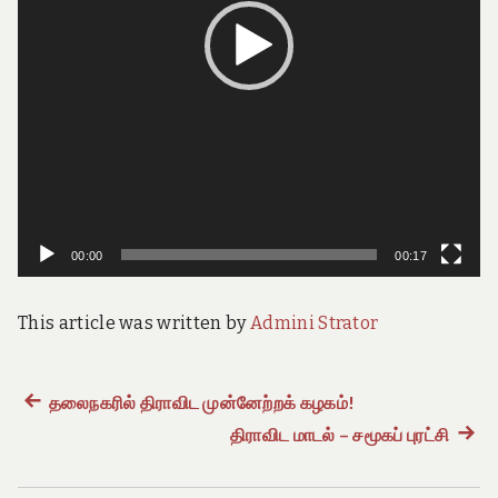
e
o
f
T
a
m
i
l
N
a
d
u
00:00
00:17
This article was written by
Admini Strator
Previous
தலைநகரில் திராவிட முன்னேற்றக் கழகம்!
Post
post:
திராவிட மாடல் – சமூகப் புரட்சி
Next
navigation
post: