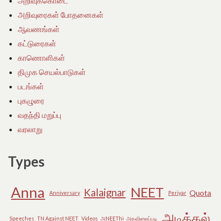
அறிவுக்கொடை
அறிவுரைகள் போதனைகள்
ஆவணங்கள்
கட்டுரைகள்
காணொளிகள்
திமுக செயல்பாடுகள்
படங்கள்
புகழுரை
வதந்தி மறுப்பு
வரலாறு
Types
Anna
NEET
Kalaignar
Quota
Anniversary
Periyar
அடிக்கல்
Speeches
TN Against NEET
Videos
அNEEThi
அகவிலைப்படி