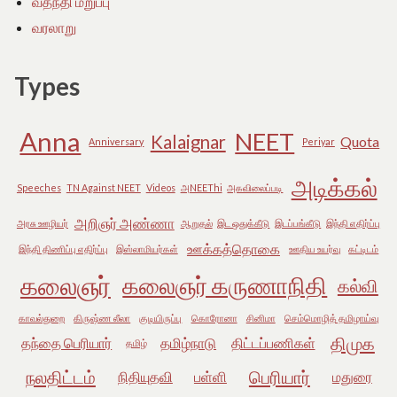
வதந்தி மறுப்பு
வரலாறு
Types
Anna
NEET
Kalaignar
Quota
Anniversary
Periyar
அடிக்கல்
Speeches
TN Against NEET
Videos
அNEEThi
அகவிலைப்படி
அறிஞர் அண்ணா
அரசு ஊழியர்
ஆறுதல்
இட ஒதுக்கீடு
இடப்பங்கீடு
இந்தி எதிர்ப்பு
ஊக்கத்தொகை
இந்தி திணிப்பு எதிர்ப்பு
இஸ்லாமியர்கள்
ஊதிய உயர்வு
கட்டிடம்
கலைஞர்
கலைஞர் கருணாநிதி
கல்வி
காவல்துறை
கிருஷ்ண லீலா
குடியிருப்பு
கொரோனா
சினிமா
செம்மொழித் தமிழாய்வு
திமுக
தந்தை பெரியார்
தமிழ்நாடு
திட்டப்பணிகள்
தமிழ்
நலதிட்டம்
பெரியார்
நிதியுதவி
பள்ளி
மதுரை