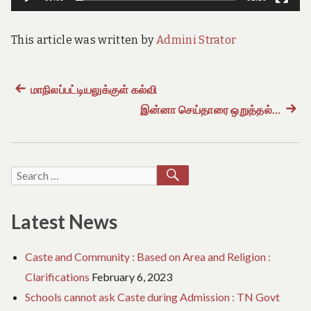
e
o
f
This article was written by
Admini Strator
T
a
m
i
Previous
மாநிலப்பட்டியலுக்குள் கல்வி
Post
l
N
post:
இன்னா செய்தாரை ஒறுத்தல்…
Next
a
navigation
post:
d
u
SEARCH
Search
for:
Latest News
Caste and Community : Based on Area and Religion :
Clarifications
February 6, 2023
Schools cannot ask Caste during Admission : TN Govt