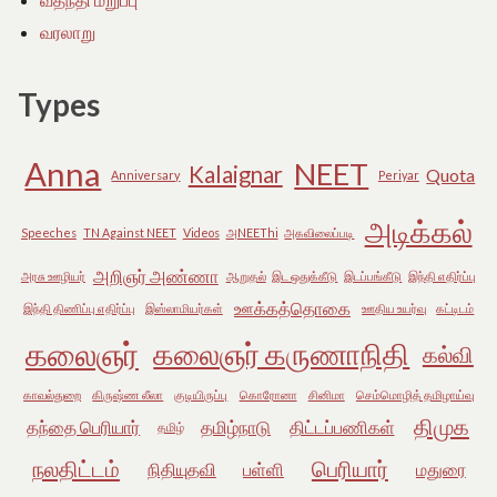
வரலாறு
Types
Anna
NEET
Kalaignar
Quota
Anniversary
Periyar
அடிக்கல்
Speeches
TN Against NEET
Videos
அNEEThi
அகவிலைப்படி
அறிஞர் அண்ணா
அரசு ஊழியர்
ஆறுதல்
இட ஒதுக்கீடு
இடப்பங்கீடு
இந்தி எதிர்ப்பு
ஊக்கத்தொகை
இந்தி திணிப்பு எதிர்ப்பு
இஸ்லாமியர்கள்
ஊதிய உயர்வு
கட்டிடம்
கலைஞர்
கலைஞர் கருணாநிதி
கல்வி
காவல்துறை
கிருஷ்ண லீலா
குடியிருப்பு
கொரோனா
சினிமா
செம்மொழித் தமிழாய்வு
திமுக
தந்தை பெரியார்
தமிழ்நாடு
திட்டப்பணிகள்
தமிழ்
நலதிட்டம்
பெரியார்
நிதியுதவி
பள்ளி
மதுரை