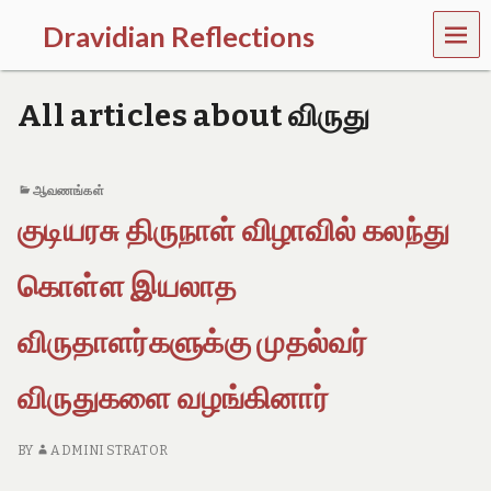
MEN
Dravidian Reflections
U
P
a
All articles about விருது
s
t
,
P
ஆவணங்கள்
r
குடியரசு திருநாள் விழாவில் கலந்து
e
s
e
கொள்ள இயலாத
n
t
a
விருதாளர்களுக்கு முதல்வர்
n
d
விருதுகளை வழங்கினார்
F
u
t
BY
ADMINI STRATOR
u
r