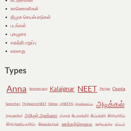
காணொளிகள்
திமுக செயல்பாடுகள்
படங்கள்
புகழுரை
வதந்தி மறுப்பு
வரலாறு
Types
Anna
NEET
Kalaignar
Quota
Anniversary
Periyar
அடிக்கல்
Speeches
TN Against NEET
Videos
அNEEThi
அகவிலைப்படி
அறிஞர் அண்ணா
அரசு ஊழியர்
ஆறுதல்
இட ஒதுக்கீடு
இடப்பங்கீடு
இந்தி எதிர்ப்பு
ஊக்கத்தொகை
இந்தி திணிப்பு எதிர்ப்பு
இஸ்லாமியர்கள்
ஊதிய உயர்வு
கட்டிடம்