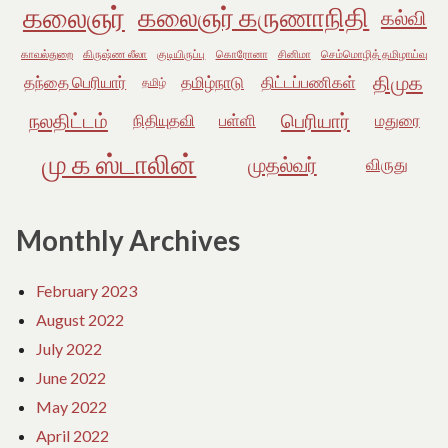
கலைஞர்
கலைஞர் கருணாநிதி
கல்வி
காவல்துறை
கிருஷ்ண லீலா
குடியிருப்பு
கொரோனா
சினிமா
செம்மொழித் தமிழாய்வு
திமுக
தந்தை பெரியார்
தமிழ்நாடு
திட்டப்பணிகள்
தமிழ்
நலதிட்டம்
பெரியார்
நிதியுதவி
பள்ளி
மதுரை
மு க ஸ்டாலின்
முதல்வர்
விருது
Monthly Archives
February 2023
August 2022
July 2022
June 2022
May 2022
April 2022