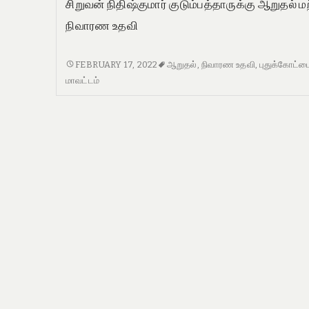
சிறுவன் நிதிஷ்குமார் குடும்பத்தாருக்கு ஆறுதல் மற
நிவாரண உதவி
சிறுவன்
FEBRUARY 17, 2022
ஆறுதல்
,
நிவாரண உதவி
,
புதுக்கோட்ட
நிதிஷ்குமார்
மாவட்டம்
குடும்பத்தாருக்கு
ஆறுதல்
மற்றும்
நிவாரண
உதவி