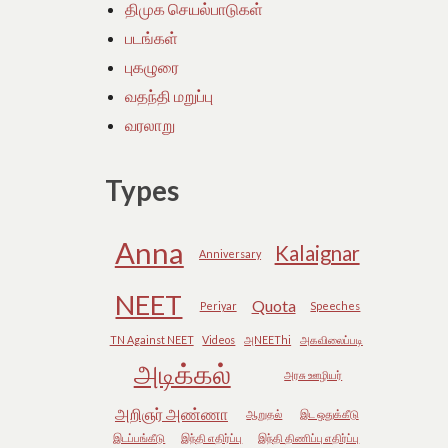
திமுக செயல்பாடுகள்
படங்கள்
புகழுரை
வதந்தி மறுப்பு
வரலாறு
Types
Anna
Kalaignar
Anniversary
NEET
Quota
Periyar
Speeches
TN Against NEET
Videos
அNEEThi
அகவிலைப்படி
அடிக்கல்
அரசு ஊழியர்
அறிஞர் அண்ணா
ஆறுதல்
இட ஒதுக்கீடு
இடப்பங்கீடு
இந்தி எதிர்ப்பு
இந்தி திணிப்பு எதிர்ப்பு