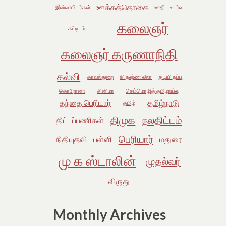
ஊக்கத்தொகை
இஸ்லாமியர்கள்
ஊதிய உயர்வு
கலைஞர்
கட்டிடம்
கலைஞர் கருணாநிதி
கல்வி
காவல்துறை
கிருஷ்ண லீலா
குடியிருப்பு
கொரோனா
சினிமா
செம்மொழித் தமிழாய்வு
தந்தை பெரியார்
தமிழ்நாடு
தமிழ்
திமுக
நலதிட்டம்
திட்டப்பணிகள்
பெரியார்
நிதியுதவி
பள்ளி
மதுரை
மு க ஸ்டாலின்
முதல்வர்
விருது
Monthly Archives