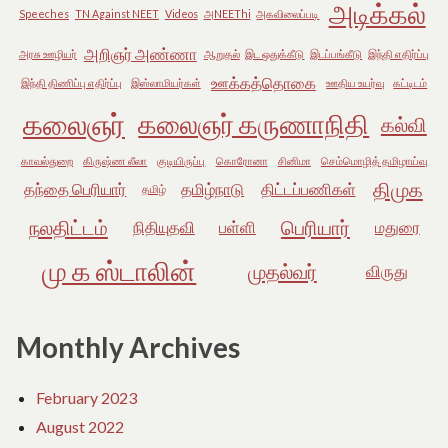
அடிக்கல்
Speeches
TN Against NEET
Videos
அNEEThi
அகவிலைப்படி
அறிஞர் அண்ணா
அரசு ஊழியர்
ஆறுதல்
இட ஒதுக்கீடு
இடப்பங்கீடு
இந்தி எதிர்ப்பு
ஊக்கத்தொகை
இந்தி திணிப்பு எதிர்ப்பு
இஸ்லாமியர்கள்
ஊதிய உயர்வு
கட்டிடம்
கலைஞர்
கலைஞர் கருணாநிதி
கல்வி
காவல்துறை
கிருஷ்ண லீலா
குடியிருப்பு
கொரோனா
சினிமா
செம்மொழித் தமிழாய்வு
திமுக
தந்தை பெரியார்
தமிழ்நாடு
திட்டப்பணிகள்
தமிழ்
நலதிட்டம்
பெரியார்
நிதியுதவி
பள்ளி
மதுரை
மு க ஸ்டாலின்
முதல்வர்
விருது
Monthly Archives
February 2023
August 2022