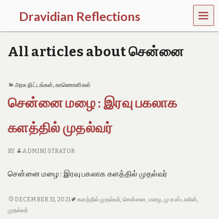
MEN
Dravidian Reflections
U
P
a
All articles about சென்னை
s
t
,
P
அரசு திட்டங்கள்
,
காணொளிகள்
r
சென்னை மழை : இரவு பகலாக
e
s
e
களத்தில் முதல்வர்
n
t
a
BY
ADMINI STRATOR
n
d
சென்னை மழை : இரவு பகலாக களத்தில் முதல்வர்
F
u
t
சென்னை
DECEMBER 31, 2021
களத்தில் முதல்வர்
,
சென்னை
,
மழை
,
மு க ஸ்டாலின்
,
u
மழை
முதல்வர்
r