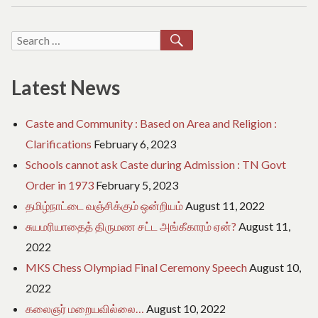
e
:
o
இரவு
f
பகலாக
SEARCH
Search
T
களத்தில்
a
for:
முதல்வர்
m
Latest News
i
l
N
Caste and Community : Based on Area and Religion :
a
d
Clarifications
February 6, 2023
u
Schools cannot ask Caste during Admission : TN Govt
Order in 1973
February 5, 2023
தமிழ்நாட்டை வஞ்சிக்கும் ஒன்றியம்
August 11, 2022
சுயமரியாதைத் திருமண சட்ட அங்கீகாரம் ஏன்?
August 11,
2022
MKS Chess Olympiad Final Ceremony Speech
August 10,
2022
கலைஞர் மறையவில்லை…
August 10, 2022