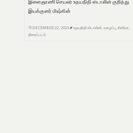
இளைஞரணி செயலர் உதயநிதி ஸ்டாலின் குறித்து
இயக்குனர் மிஷ்கின்
இளைஞரணி
DECEMBER 22, 2021
உதயநிதி ஸ்டாலின்
,
உழைப்பு
,
சினிமா
,
செயலர்
திரைப்படம்
உதயநிதி
ஸ்டாலின்
குறித்து
இயக்குனர்
மிஷ்கின்