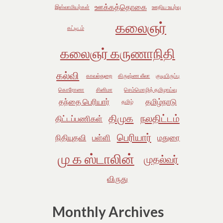
ஊக்கத்தொகை
இஸ்லாமியர்கள்
ஊதிய உயர்வு
கலைஞர்
கட்டிடம்
கலைஞர் கருணாநிதி
கல்வி
காவல்துறை
கிருஷ்ண லீலா
குடியிருப்பு
கொரோனா
சினிமா
செம்மொழித் தமிழாய்வு
தந்தை பெரியார்
தமிழ்நாடு
தமிழ்
திமுக
நலதிட்டம்
திட்டப்பணிகள்
பெரியார்
நிதியுதவி
பள்ளி
மதுரை
மு க ஸ்டாலின்
முதல்வர்
விருது
Monthly Archives