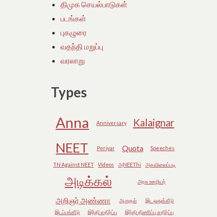
திமுக செயல்பாடுகள்
படங்கள்
புகழுரை
வதந்தி மறுப்பு
வரலாறு
Types
Anna
Kalaignar
Anniversary
NEET
Quota
Periyar
Speeches
TN Against NEET
Videos
அNEEThi
அகவிலைப்படி
அடிக்கல்
அரசு ஊழியர்
அறிஞர் அண்ணா
ஆறுதல்
இட ஒதுக்கீடு
இடப்பங்கீடு
இந்தி எதிர்ப்பு
இந்தி திணிப்பு எதிர்ப்பு