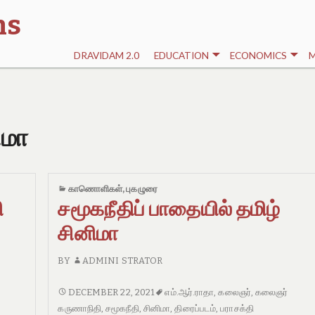
ns
DRAVIDAM 2.0
EDUCATION
ECONOMICS
M
ிமா
காணொளிகள்
,
புகழுரை
ி
சமூகநீதிப் பாதையில் தமிழ்
சினிமா
BY
ADMINI STRATOR
சமூகநீதிப்
DECEMBER 22, 2021
எம்.ஆர்.ராதா
,
கலைஞர்
,
கலைஞர்
பாதையில்
கருணாநிதி
,
சமூகநீதி
,
சினிமா
,
திரைப்படம்
,
பராசக்தி