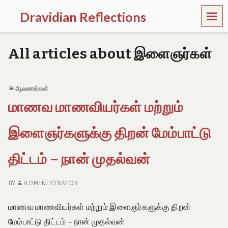
MEN
Dravidian Reflections
U
P
a
All articles about இளைஞர்கள்
s
t
,
P
ஆவணங்கள்
r
மாணவ மாணவியர்கள் மற்றும்
e
s
e
இளைஞர்களுக்கு திறன் மேம்பாட்டு
n
t
a
திட்டம் – நான் முதல்வன்
n
d
F
BY
ADMINI STRATOR
u
t
மாணவ மாணவியர்கள் மற்றும் இளைஞர்களுக்கு திறன்
u
r
மேம்பாட்டு திட்டம் – நான் முதல்வன்