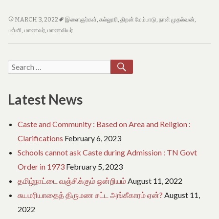
e
o
மாணவ
f
MARCH 3, 2022
இளைஞர்கள்
,
கல்லூரி
,
திறன் மேம்பாடு
,
நான் முதல்வன்
,
T
மாணவியர்கள்
பள்ளி
,
மாணவர்
,
மாணவியர்
a
மற்றும்
m
இளைஞர்களுக்கு
i
திறன்
SEARCH
Search
l
மேம்பாட்டு
N
for:
திட்டம்
a
d
–
Latest News
u
நான்
முதல்வன்
Caste and Community : Based on Area and Religion :
Clarifications
February 6, 2023
Schools cannot ask Caste during Admission : TN Govt
Order in 1973
February 5, 2023
தமிழ்நாட்டை வஞ்சிக்கும் ஒன்றியம்
August 11, 2022
சுயமரியாதைத் திருமண சட்ட அங்கீகாரம் ஏன்?
August 11,
2022