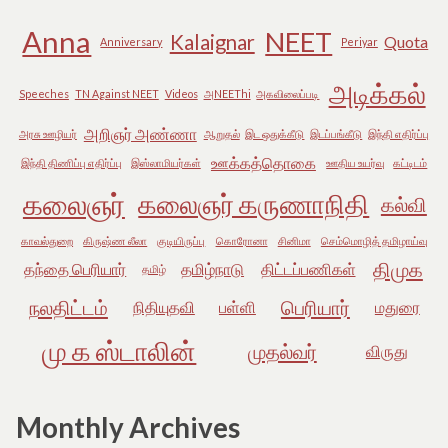
Anna
NEET
Kalaignar
Quota
Anniversary
Periyar
அடிக்கல்
Speeches
TN Against NEET
Videos
அNEEThi
அகவிலைப்படி
அறிஞர் அண்ணா
அரசு ஊழியர்
ஆறுதல்
இட ஒதுக்கீடு
இடப்பங்கீடு
இந்தி எதிர்ப்பு
ஊக்கத்தொகை
இந்தி திணிப்பு எதிர்ப்பு
இஸ்லாமியர்கள்
ஊதிய உயர்வு
கட்டிடம்
கலைஞர்
கலைஞர் கருணாநிதி
கல்வி
காவல்துறை
கிருஷ்ண லீலா
குடியிருப்பு
கொரோனா
சினிமா
செம்மொழித் தமிழாய்வு
திமுக
தந்தை பெரியார்
தமிழ்நாடு
திட்டப்பணிகள்
தமிழ்
நலதிட்டம்
பெரியார்
நிதியுதவி
பள்ளி
மதுரை
மு க ஸ்டாலின்
முதல்வர்
விருது
Monthly Archives