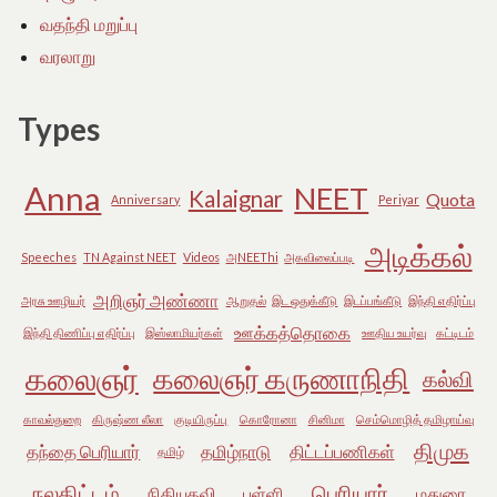
வதந்தி மறுப்பு
வரலாறு
Types
Anna
NEET
Kalaignar
Quota
Anniversary
Periyar
அடிக்கல்
Speeches
TN Against NEET
Videos
அNEEThi
அகவிலைப்படி
அறிஞர் அண்ணா
அரசு ஊழியர்
ஆறுதல்
இட ஒதுக்கீடு
இடப்பங்கீடு
இந்தி எதிர்ப்பு
ஊக்கத்தொகை
இந்தி திணிப்பு எதிர்ப்பு
இஸ்லாமியர்கள்
ஊதிய உயர்வு
கட்டிடம்
கலைஞர்
கலைஞர் கருணாநிதி
கல்வி
காவல்துறை
கிருஷ்ண லீலா
குடியிருப்பு
கொரோனா
சினிமா
செம்மொழித் தமிழாய்வு
திமுக
தந்தை பெரியார்
தமிழ்நாடு
திட்டப்பணிகள்
தமிழ்
நலதிட்டம்
பெரியார்
நிதியுதவி
பள்ளி
மதுரை