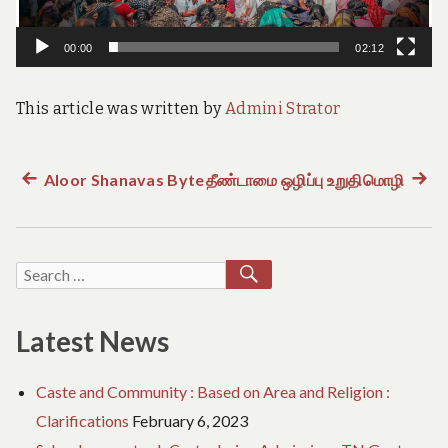
e
o
f
00:00
02:12
T
a
m
This article was written by
Admini Strator
i
l
N
a
Previous
Aloor Shanavas Byte
தீண்டாமை ஒழிப்பு உறுதிமொழி
Next
Post
d
post:
post:
u
navigation
SEARCH
Search
for:
Latest News
Caste and Community : Based on Area and Religion :
Clarifications
February 6, 2023