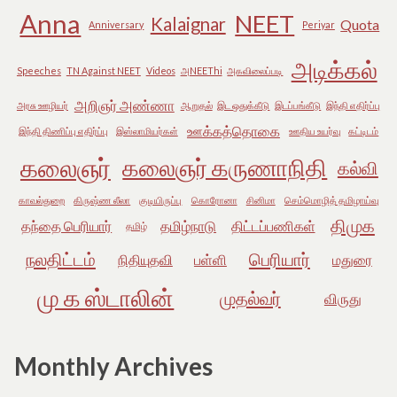
Anna
NEET
Kalaignar
Quota
Anniversary
Periyar
அடிக்கல்
Speeches
TN Against NEET
Videos
அNEEThi
அகவிலைப்படி
அறிஞர் அண்ணா
அரசு ஊழியர்
ஆறுதல்
இட ஒதுக்கீடு
இடப்பங்கீடு
இந்தி எதிர்ப்பு
ஊக்கத்தொகை
இந்தி திணிப்பு எதிர்ப்பு
இஸ்லாமியர்கள்
ஊதிய உயர்வு
கட்டிடம்
கலைஞர்
கலைஞர் கருணாநிதி
கல்வி
காவல்துறை
கிருஷ்ண லீலா
குடியிருப்பு
கொரோனா
சினிமா
செம்மொழித் தமிழாய்வு
திமுக
தந்தை பெரியார்
தமிழ்நாடு
திட்டப்பணிகள்
தமிழ்
நலதிட்டம்
பெரியார்
நிதியுதவி
பள்ளி
மதுரை
மு க ஸ்டாலின்
முதல்வர்
விருது
Monthly Archives