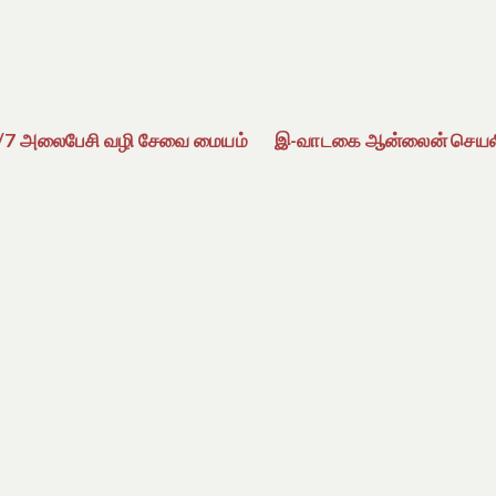
4/7 அலைபேசி வழி சேவை மையம்
இ-வாடகை ஆன்லைன் செயல