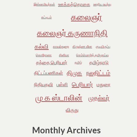
ஊக்கத்தொகை
இஸ்லாமியர்கள்
ஊதிய உயர்வு
கலைஞர்
கட்டிடம்
கலைஞர் கருணாநிதி
கல்வி
காவல்துறை
கிருஷ்ண லீலா
குடியிருப்பு
கொரோனா
சினிமா
செம்மொழித் தமிழாய்வு
தந்தை பெரியார்
தமிழ்நாடு
தமிழ்
திமுக
நலதிட்டம்
திட்டப்பணிகள்
பெரியார்
நிதியுதவி
பள்ளி
மதுரை
மு க ஸ்டாலின்
முதல்வர்
விருது
Monthly Archives