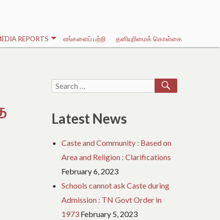
EDIA REPORTS
எங்களைப் பற்றி
தனியுரிமைக் கொள்கை
SEARCH
Search
for:
த
Latest News
Caste and Community : Based on
Area and Religion : Clarifications
February 6, 2023
Schools cannot ask Caste during
Admission : TN Govt Order in
1973
February 5, 2023