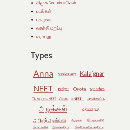
திமுக செயல்பாடுகள்
படங்கள்
புகழுரை
வதந்தி மறுப்பு
வரலாறு
Types
Anna
Kalaignar
Anniversary
NEET
Quota
Periyar
Speeches
TN Against NEET
Videos
அNEEThi
அகவிலைப்படி
அடிக்கல்
அரசு ஊழியர்
அறிஞர் அண்ணா
ஆறுதல்
இட ஒதுக்கீடு
இடப்பங்கீடு
இந்தி எதிர்ப்பு
இந்தி திணிப்பு எதிர்ப்பு