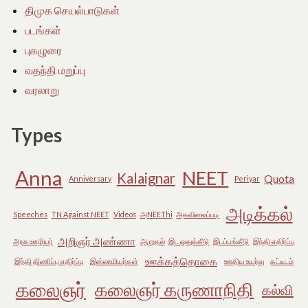
திமுக செயல்பாடுகள்
படங்கள்
புகழுரை
வதந்தி மறுப்பு
வரலாறு
Types
Anna
NEET
Kalaignar
Quota
Anniversary
Periyar
அடிக்கல்
Speeches
TN Against NEET
Videos
அNEEThi
அகவிலைப்படி
அறிஞர் அண்ணா
அரசு ஊழியர்
ஆறுதல்
இட ஒதுக்கீடு
இடப்பங்கீடு
இந்தி எதிர்ப்பு
ஊக்கத்தொகை
இந்தி திணிப்பு எதிர்ப்பு
இஸ்லாமியர்கள்
ஊதிய உயர்வு
கட்டிடம்
கலைஞர்
கலைஞர் கருணாநிதி
கல்வி