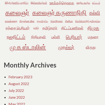
ஊக்கத்தொகை
இந்தி திணிப்பு எதிர்ப்பு
இஸ்லாமியர்கள்
ஊதிய உயர்வு
கட்டிடம்
கலைஞர்
கலைஞர் கருணாநிதி
கல்வி
காவல்துறை
கிருஷ்ண லீலா
குடியிருப்பு
கொரோனா
சினிமா
செம்மொழித் தமிழாய்வு
திமுக
தந்தை பெரியார்
தமிழ்நாடு
திட்டப்பணிகள்
தமிழ்
நலதிட்டம்
பெரியார்
நிதியுதவி
பள்ளி
மதுரை
மு க ஸ்டாலின்
முதல்வர்
விருது
Monthly Archives
February 2023
August 2022
July 2022
June 2022
May 2022