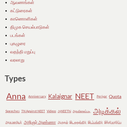
ஆவணங்கள்
கட்டுரைகள்
காணொளிகள்
திமுக செயல்பாடுகள்
படங்கள்
புகழுரை
வதந்தி மறுப்பு
வரலாறு
Types
Anna
NEET
Kalaignar
Quota
Anniversary
Periyar
அடிக்கல்
Speeches
TN Against NEET
Videos
அNEEThi
அகவிலைப்படி
அறிஞர் அண்ணா
அரசு ஊழியர்
ஆறுதல்
இட ஒதுக்கீடு
இடப்பங்கீடு
இந்தி எதிர்ப்பு